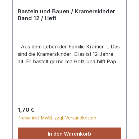
Basteln und Bauen / Kramerskinder
Band 12 / Heft
Aus dem Leben der Familie Kramer ... Das
sind die Kramerskinder: Elias ist 12 Jahre
alt. Er bastelt gerne mit Holz und hilft Papa
oft im Garten. Philipp ist 10 Jahre alt.
Spannende Bücher sind seine
Lieblingsbeschäftigung. Melissa ist 7 Jahre
alt und geht in die zweite Klasse. Sie mag
kochen und malen. Betty ist mit ihren 5
Jahren schon eine kleine Hausfrau. Sie
Regulärer Preis:
1,70 €
liebt es, ihre Puppen zu versorgen ... Der
Preise inkl. MwSt. zzgl. Versandkosten
Taubenschlag der Kramerskinder ist kaputt.
Jetzt wollen sie einen neuen bauen, denn
In den Warenkorb
schließlich bekommen sie auch einen