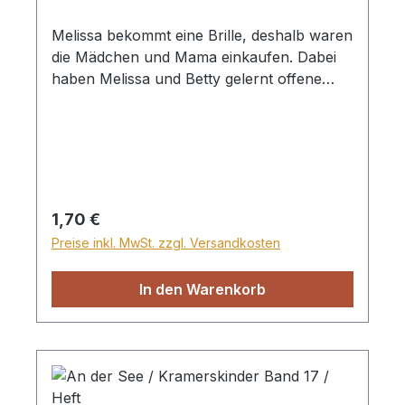
Melissa bekommt eine Brille, deshalb waren
die Mädchen und Mama einkaufen. Dabei
haben Melissa und Betty gelernt offene
Augen durch die Bibel zu bekommen.
Gleich beim Abendessen bringen sie diese
Lektion ihren Brüdern bei. Heft, 32 Seiten
Regulärer Preis:
1,70 €
Preise inkl. MwSt. zzgl. Versandkosten
In den Warenkorb