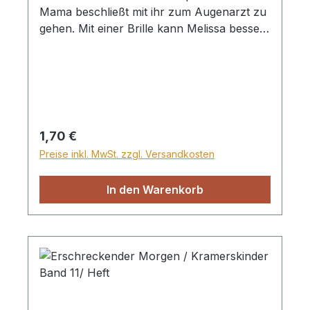
Mama beschließt mit ihr zum Augenarzt zu
gehen. Mit einer Brille kann Melissa besser
sehen, doch sieht sie auch mit der Bibel
besser? Heft, 32 Seiten
Regulärer Preis:
1,70 €
Preise inkl. MwSt. zzgl. Versandkosten
In den Warenkorb