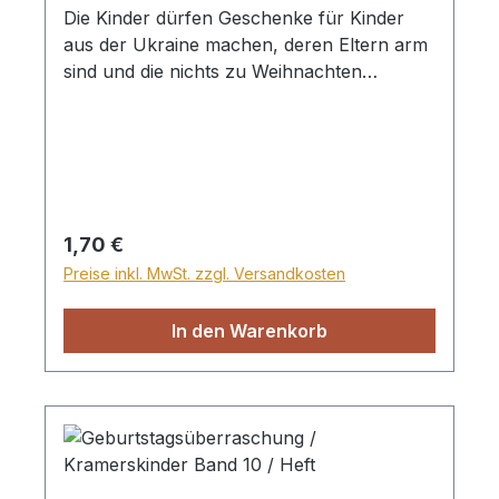
Die Kinder dürfen Geschenke für Kinder
aus der Ukraine machen, deren Eltern arm
sind und die nichts zu Weihnachten
bekommen. Melissa kann sich einfach nicht
entscheiden, was sie schenken soll. Heft,
32 Seiten
Regulärer Preis:
1,70 €
Preise inkl. MwSt. zzgl. Versandkosten
In den Warenkorb