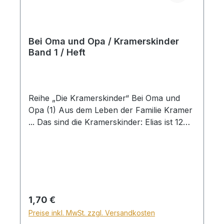
Bei Oma und Opa / Kramerskinder
Band 1 / Heft
Reihe „Die Kramerskinder“ Bei Oma und
Opa (1) Aus dem Leben der Familie Kramer
... Das sind die Kramerskinder: Elias ist 12
Jahre alt. Er bastelt gerne mit Holz und hilft
Papa oft im Garten. Philipp ist 10 Jahre alt.
Spannende Bücher sind seine
Lieblingsbeschäftigung. Melissa ist 7 Jahre
alt und geht in die zweite Klasse. Sie mag
kochen und malen. Betty ist mit ihren 5
Regulärer Preis:
1,70 €
Jahren schon eine kleine Hausfrau. Sie
Preise inkl. MwSt. zzgl. Versandkosten
liebt es, ihre Puppen zu versorgen ... Alle