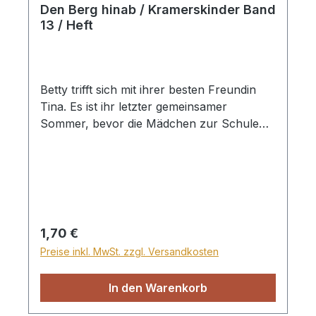
Den Berg hinab / Kramerskinder Band
13 / Heft
Betty trifft sich mit ihrer besten Freundin
Tina. Es ist ihr letzter gemeinsamer
Sommer, bevor die Mädchen zur Schule
gehen müssen. Diesen Vormittag haben sie
etwas Besonderes vor. Heft, 32 Seiten
Regulärer Preis:
1,70 €
Preise inkl. MwSt. zzgl. Versandkosten
In den Warenkorb