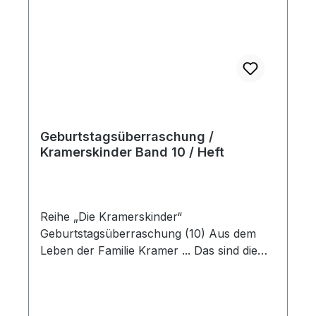
Geburtstagsüberraschung /
Kramerskinder Band 10 / Heft
Reihe „Die Kramerskinder“
Geburtstagsüberraschung (10) Aus dem
Leben der Familie Kramer ... Das sind die
Kramerskinder: Elias ist 12 Jahre alt. Er
bastelt gerne mit Holz und hilft Papa oft im
Garten. Philipp ist 10 Jahre alt. Spannende