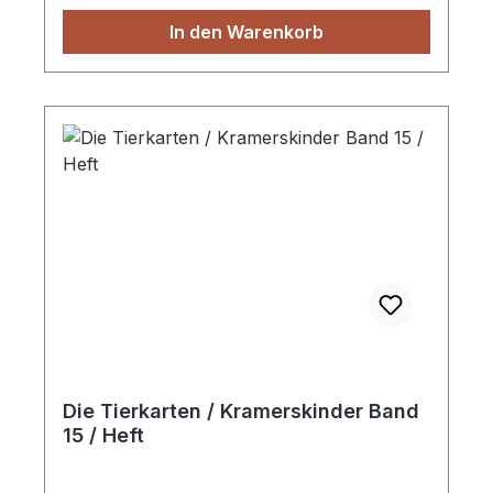
Geschichten sind ganzseitig farbig illustriert.
In den Warenkorb
Für Kinder von 3 bis 8 Jahren. Heft
Die Tierkarten / Kramerskinder Band
15 / Heft