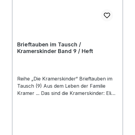
Brieftauben im Tausch /
Kramerskinder Band 9 / Heft
Reihe „Die Kramerskinder“ Brieftauben im
Tausch (9) Aus dem Leben der Familie
Kramer ... Das sind die Kramerskinder: Elias
ist 12 Jahre alt. Er bastelt gerne mit Holz
und hilft Papa oft im Garten. Philipp ist 10
Jahre alt. Spannende Bücher sind seine
Lieblingsbeschäftigung. Melissa ist 7 Jahre
alt und geht in die zweite Klasse. Sie mag