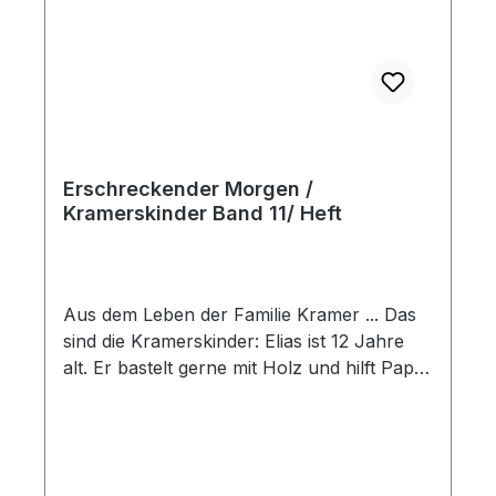
Erschreckender Morgen /
Kramerskinder Band 11/ Heft
Aus dem Leben der Familie Kramer ... Das
sind die Kramerskinder: Elias ist 12 Jahre
alt. Er bastelt gerne mit Holz und hilft Papa
oft im Garten. Philipp ist 10 Jahre alt.
Spannende Bücher sind seine
Lieblingsbeschäftigung. Melissa ist 7 Jahre
alt und geht in die zweite Klasse. Sie mag