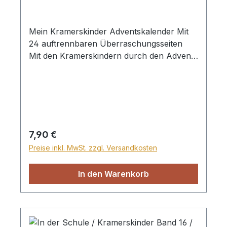
Mein Kramerskinder Adventskalender Mit
24 auftrennbaren Überraschungsseiten
Mit den Kramerskindern durch den Advent
Ab dem 1. Dezember jeden Tag eine Seite
auftrennen Mit Rätseln, Bastelanleitungen,
Rezepten und Ausmalbildchen Für Kinder
ab 7 Jahren
Regulärer Preis:
7,90 €
Preise inkl. MwSt. zzgl. Versandkosten
In den Warenkorb