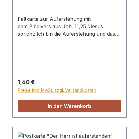
Faltkarte zur Auferstehung mit
dem Bibelvers aus Joh. 11,25 "Jesus
spricht: Ich bin die Auferstehung und das
Leben. Wer an mich glaubt, wird leben,
auch wenn er stirbt." mit Briefumschlag
und Folientasche
Regulärer Preis:
1,60 €
Preise inkl. MwSt. zzgl. Versandkosten
In den Warenkorb