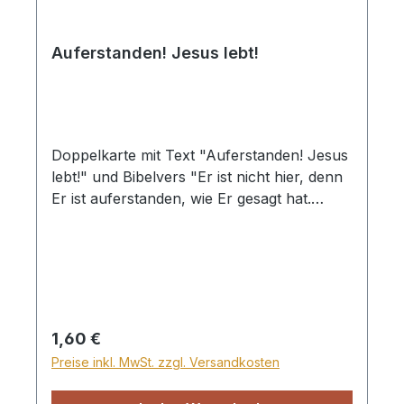
Auferstanden! Jesus lebt!
Doppelkarte mit Text "Auferstanden! Jesus
lebt!" und Bibelvers "Er ist nicht hier, denn
Er ist auferstanden, wie Er gesagt hat.
Kommt her, seht den Ort, wo der Herr
gelegen hat!" Matthäus 28,6 mit
Briefumschlag und Klarsichthülle
Regulärer Preis:
1,60 €
Preise inkl. MwSt. zzgl. Versandkosten