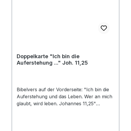
Doppelkarte "Ich bin die
Auferstehung ..." Joh. 11,25
Bibelvers auf der Vorderseite: "Ich bin die
Auferstehung und das Leben. Wer an mich
glaubt, wird leben. Johannes 11,25"
Bibelvers auf der Rückseite: "Er ist nicht
hier, denn er ist auferstanden. Matthäus
28,6" Faltkarte zu Ostern mit Umschlag in