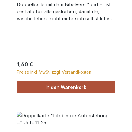
Doppelkarte mit dem Bibelvers "und Er ist
deshalb für alle gestorben, damit die,
welche leben, nicht mehr sich selbst leben,
sondern für den, der für sie gestorben und
auferstanden ist." 2. Korinter 5,15 mit
Briefumschlag und Klarsichthülle
Regulärer Preis:
1,60 €
Preise inkl. MwSt. zzgl. Versandkosten
In den Warenkorb