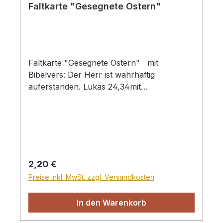
Faltkarte "Gesegnete Ostern"
Faltkarte "Gesegnete Ostern" mit
Bibelvers: Der Herr ist wahrhaftig
auferstanden. Lukas 24,34mit
Briefumschlag in Klarsichthülle verpackt
Regulärer Preis:
2,20 €
Preise inkl. MwSt. zzgl. Versandkosten
In den Warenkorb