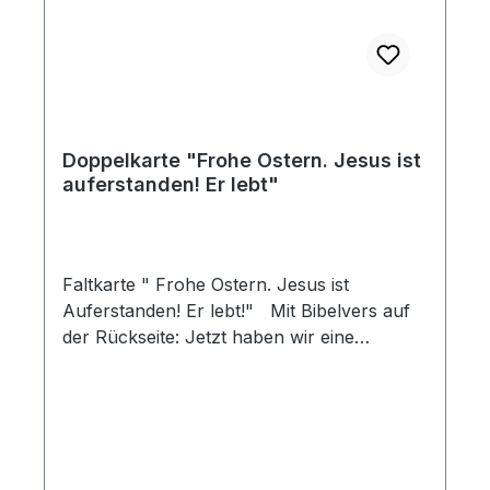
Doppelkarte "Frohe Ostern. Jesus ist
auferstanden! Er lebt"
Faltkarte " Frohe Ostern. Jesus ist
Auferstanden! Er lebt!" Mit Bibelvers auf
der Rückseite: Jetzt haben wir eine
lebendigen Hoffung, weil Jesus Christus
von den Toten auferstanden ist. 1. Petrus
1,3 Mit Briefumschlag und Klarsichthülle