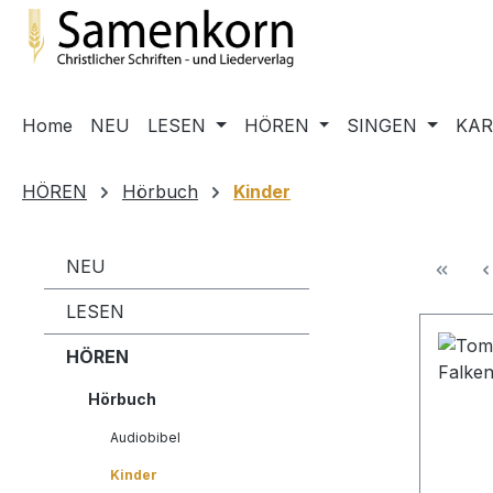
m Hauptinhalt springen
Zur Suche springen
Zur Hauptnavigation springen
Home
NEU
LESEN
HÖREN
SINGEN
KA
HÖREN
Hörbuch
Kinder
NEU
LESEN
HÖREN
Hörbuch
Audiobibel
Kinder