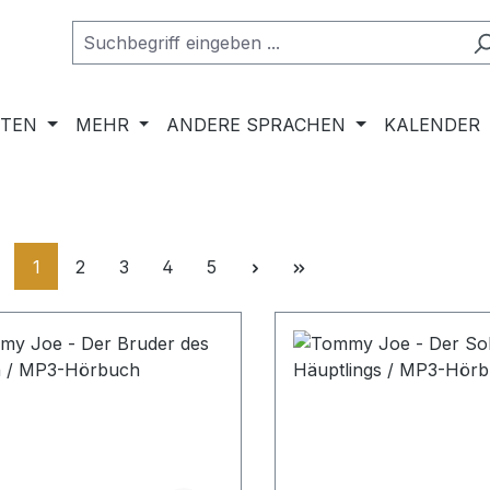
RTEN
MEHR
ANDERE SPRACHEN
KALENDER
Seite
Seite
Seite
Seite
Seite
1
2
3
4
5