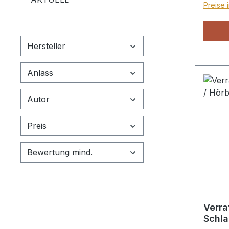
Preise 
und I
seine
Häuptl
Hersteller
und se
Doch 
Tommy
Anlass
trenne
Tommy 
Autor
zurech
Gesch
Preis
Vertra
der Wu
Bewertung mind.
uns me
MP3-H
Andrea
Stund
Verra
Schla