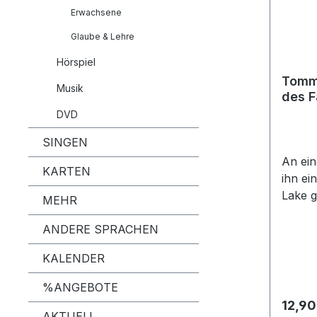
Erwachsene
Glaube & Lehre
Hörspiel
Tommy
Musik
des F
DVD
SINGEN
An ein
KARTEN
ihn ei
Lake g
MEHR
die ta
ANDERE SPRACHEN
Trapp
Jungen
KALENDER
wächst
Siedl
%ANGEBOTE
Kanada
Regulä
12,90
Leben 
AKTUELL