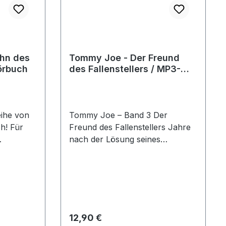
hn des
Tommy Joe - Der Freund
örbuch
des Fallenstellers / MP3-
Hörbuch
eihe von
Tommy Joe – Band 3 Der
h! Für
Freund des Fallenstellers Jahre
nach der Lösung seines
ht das
Geheimnisses zieht Tommy Joe
 Western-
nach Toronto, um als
gary an.
Assistenzarzt zu arbeiten. Doch
ehrer und
er trägt auch einen schwierigen
nde
Auftrag: Einen alten
inen
Klassenkameraden
Regulärer Preis:
12,90 €
s auf
wiederzufinden – fast unmöglich.