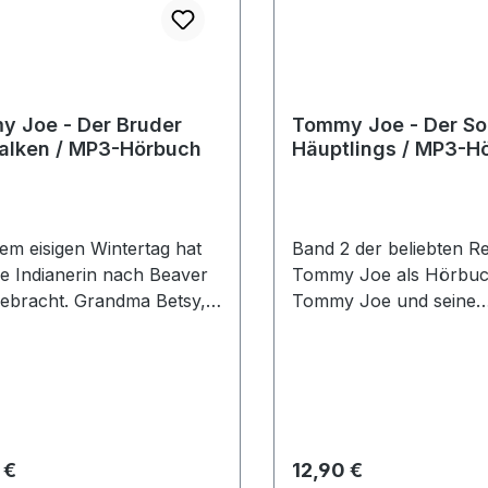
 Joe - Der Bruder
Tommy Joe - Der So
alken / MP3-Hörbuch
Häuptlings / MP3-H
em eisigen Wintertag hat
Band 2 der beliebten R
ne Indianerin nach Beaver
Tommy Joe als Hörbuc
ebracht. Grandma Betsy,
Tommy Joe und seine
pfere Witwe eines alten
Klassenkameraden bric
ers, nimmt den wießen
letzte Schuljahr an der
 bei sich auf. Tommy Joe
Boys-Highschool in Cal
 in einer winzigen
Die Ereignisse halten L
ung im hohen Norden
Schüler in Atem! Am E
s auf. Er liebt das freie
bekommt Tommy Joe e
rer Preis:
Regulärer Preis:
 €
12,90 €
unter rauen Pelzjägern
geheimnisvollen Hinwei