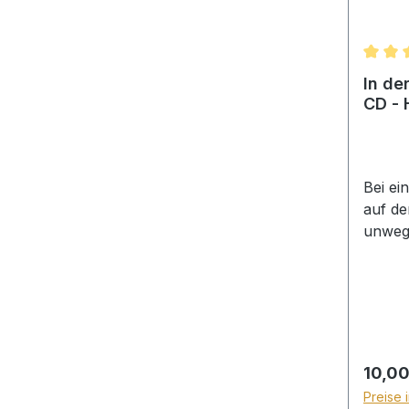
Durchs
In de
Bei ei
auf de
unweg
Nordfi
einer 
Boot .
möglic
genau:
Abend 
Regulä
10,00
Sand d
Preise 
konnte