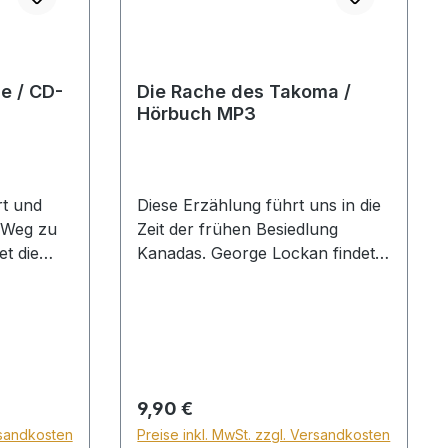
ume
Verschiebung 9. Feurige Kohlen
ile
10. Das Malbüchlein
e / CD-
Die Rache des Takoma /
Hörbuch MP3
rt und
Diese Erzählung führt uns in die
n Weg zu
Zeit der frühen Besiedlung
et die
Kanadas. George Lockan findet
h allein
auf der Flussfahrt zu seinen
sucht, ihn
Freunden einen verkommenen,
halb verhungerten
en. Wird
Indianderjungen, den er
annehmen
»Brauner Schatten« nennt. Aus
bleibt er
Mitleid nimmt er ihn mit, muss
Regulärer Preis:
9,90 €
treu?
aber erfahren, dass man ihn
rsandkosten
Preise inkl. MwSt. zzgl. Versandkosten
rage:
wegen dieses Jungen verfolgt.