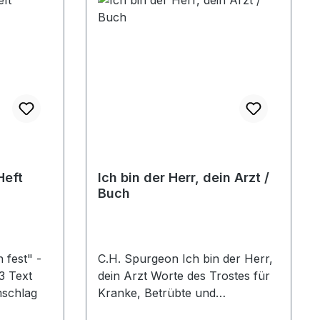
Denkanstöße, lehrreiche
Geschichten, einprägsame Zitate
und inhaltsreiche Gedichte
machen dieses ansprechend
gestaltete Buch zu einer reichen
Fundgrube für Trost und
Ermunterung. Hardcover,
NEUAUFLAGE
Heft
Ich bin der Herr, dein Arzt /
Buch
 fest" -
C.H. Spurgeon Ich bin der Herr,
3 Text
dein Arzt Worte des Trostes für
mschlag
Kranke, Betrübte und
Notleidende C. H. Spurgeon ist