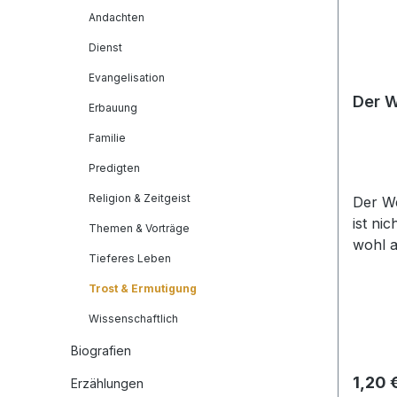
Andachten
Dienst
Evangelisation
Der W
Erbauung
Familie
Predigten
Religion & Zeitgeist
Der W
ist ni
Themen & Vorträge
wohl a
Tieferes Leben
oder s
haben.
Trost & Ermutigung
beschw
Wissenschaftlich
mehr a
angewi
Biografien
einige
Regulä
1,20 
Erzählungen
Leben