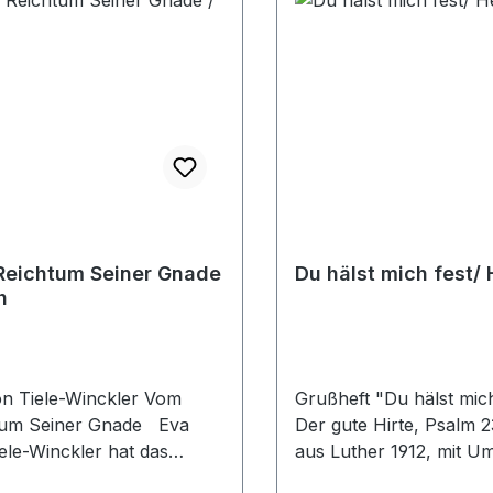
 haben können und uns
ben in der Gegenwart
 möglich ist. Und diesen
igten oder sogar müde
denen Seelen habe ich
ht die Hand zu reichen. Es
ihren gesenkten Blick aufs
auf Jesus und Sein
ßungswort zu richten und
müde gewordenen Hände
ie zu stärken."
Reichtum Seiner Gnade
Du hälst mich fest/ 
h
orn, Hardcover, 112 S.
n Tiele-Winckler Vom
Grußheft "Du hälst mich
tum Seiner Gnade Eva
Der gute Hirte, Psalm 2
ele-Winckler hat das
aus Luther 1912, mit U
im Schloss gegen eine