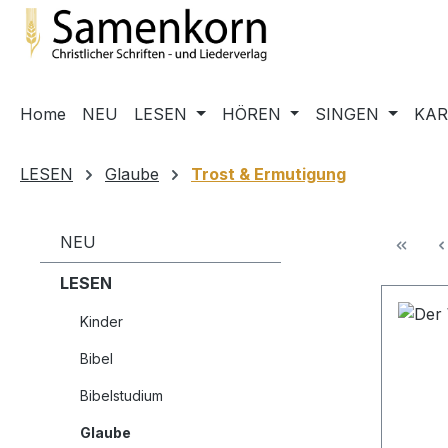
m Hauptinhalt springen
Zur Suche springen
Zur Hauptnavigation springen
Home
NEU
LESEN
HÖREN
SINGEN
KA
LESEN
Glaube
Trost & Ermutigung
NEU
LESEN
Kinder
Bibel
Bibelstudium
Glaube