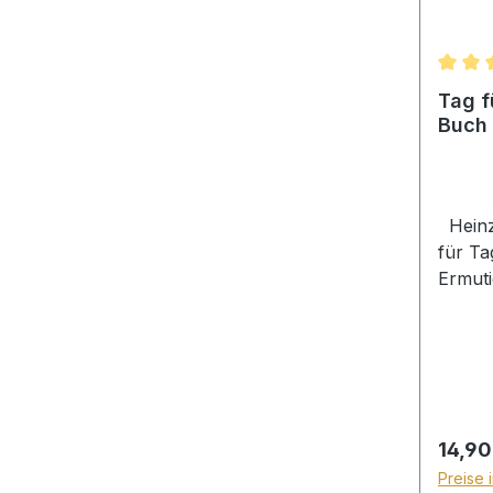
Durchs
Tag f
Buch
Heinz-
für Ta
Ermuti
den J
Unsere
Bedürf
veränd
neuen
sind,
Regulä
14,90
oft an
Preise 
Vertra