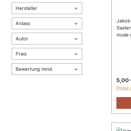
Hersteller
Jakob
Anlass
Seele
müde 
Autor
Hand z
gesenk
Preis
Jesus
zu ri
Bewertung mind.
Seele 
ihrer 
Regulä
5,00 
Erfahr
Preise 
durchl
ob es 
ununt
mit Go
voll G
alleze