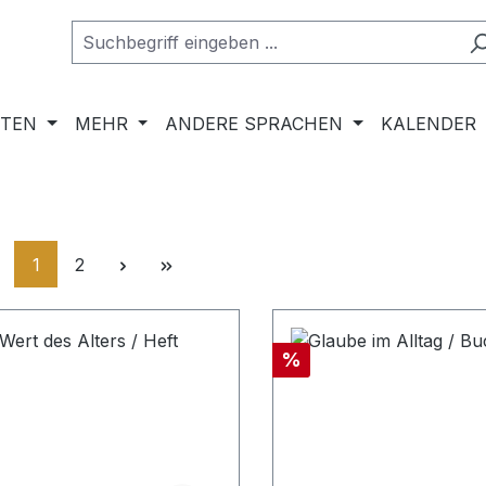
RTEN
MEHR
ANDERE SPRACHEN
KALENDER
Seite
Seite
1
2
Rabatt
%