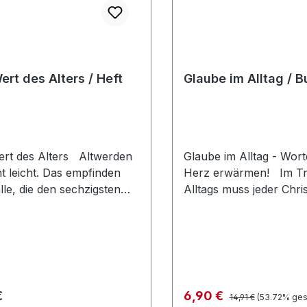
ert des Alters / Heft
Glaube im Alltag / 
ert des Alters Altwerden
Glaube im Alltag - Wort
cht leicht. Das empfinden
Herz erwärmen! Im Tr
lle, die den sechzigsten
Alltags muss jeder Chri
iebzigsten Geburtstag
kämpfen, den Glauben
 Es wird alles so
bewahren und darin zu
erlich, und man ist immer
wachsen. Doch was ist e
uf fremde Hilfe
Glaube? Und was bedeu
esen. Das Büchlein gibt
Leben eines Christen? 
 Tipps für diesen
vorliegenden Bildband s
Regulärer Preis:
rer Preis:
Verkaufspreis:
€
6,90 €
14,91 €
(53.72% ges
sabschnitt. Heft
Antworten auf diese Fr