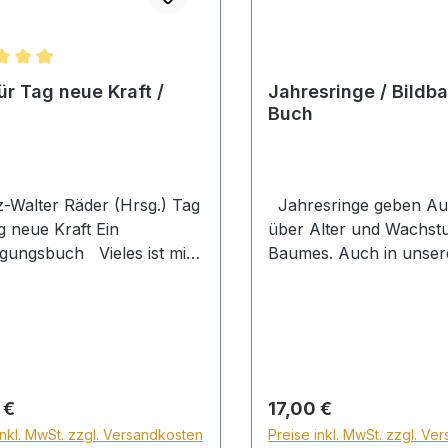
chnittliche Bewertung von 5 von 5 Sternen
ür Tag neue Kraft /
Jahresringe / Bildba
Buch
Walter Räder (Hrsg.) Tag
Jahresringe geben Au
g neue Kraft Ein
über Alter und Wachst
gungsbuch Vieles ist mit
Baumes. Auch in unse
ahren anders geworden.
menschlichen Leben
 Situation und unsere
hinterlassen die Jahre S
nisse haben sich spürbar
Gedanken, Gedichte un
ert. Wenn wir in einer
Erzählungen über das 
 Lebensphase angelangt
und -sein. Ein Bildband 
 muss unser Glaubensmut
farbigen Fotos
rer Preis:
Regulärer Preis:
 €
17,00 €
gefacht werden. Unser
inkl. MwSt. zzgl. Versandkosten
Preise inkl. MwSt. zzgl. Ve
uen auf Gott darf nicht