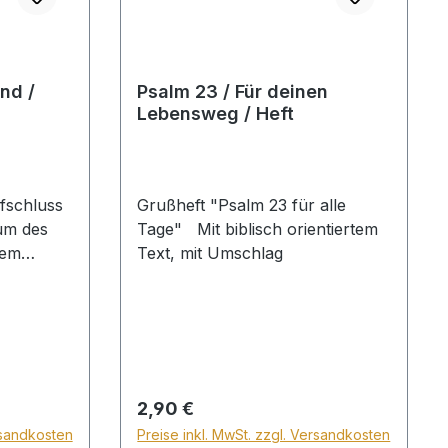
verwandeln und denen, die ihn
lieben, alles zum Guten
mitwirken zu lassen. Hardcover
nd /
Psalm 23 / Für deinen
Lebensweg / Heft
fschluss
Grußheft "Psalm 23 für alle
um des
Tage" Mit biblisch orientiertem
rem
Text, mit Umschlag
puren ...
d
Altwerden
mit vielen
. Hardcover
Regulärer Preis:
2,90 €
rsandkosten
Preise inkl. MwSt. zzgl. Versandkosten