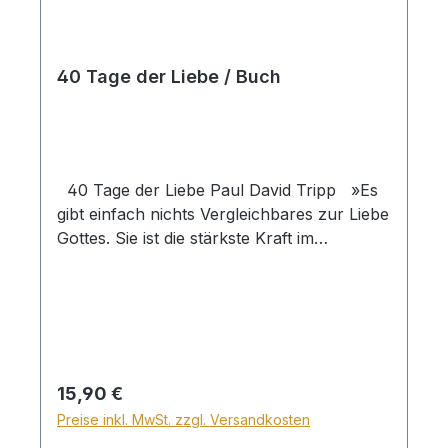
vier erwachsene Kinder.
Kunstledereinband
40 Tage der Liebe / Buch
40 Tage der Liebe Paul David Tripp »Es
gibt einfach nichts Vergleichbares zur Liebe
Gottes. Sie ist die stärkste Kraft im
Universum.« – PAUL DAVID TRIPPNur die
Liebe Gottes kann die Sehnsucht unseres
Herzens stillen. In 40 täglichen Andachten
aus seinem Bestseller »Jeden Morgen neue
Gnade« erkundet der Autor und Prediger
Paul David Tripp die herrliche Schönheit
Regulärer Preis:
15,90 €
der Liebe Gottes. Tripp ermutigt uns,
Preise inkl. MwSt. zzgl. Versandkosten
unsere Hoffnung nicht auf die