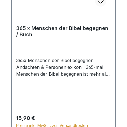
365 x Menschen der Bibel begegnen
/ Buch
365x Menschen der Bibel begegnen
Andachten & Personenlexikon 365-mal
Menschen der Bibel begegnen ist mehr als
ein Andachtsbuch über das Leben von 200
biblischen Personen. Man kann eine Menge
lernen von diesen Männern und Frauen
und mit Erstaunen feststellen, dass sie oft
mit den gleichen Problemen zu kämpfen
hatten wie wir heute. Wir in einem Lexikon
Regulärer Preis:
15,90 €
findet der Leser wertvolle
Preise inkl. MwSt. zzgl. Versandkosten