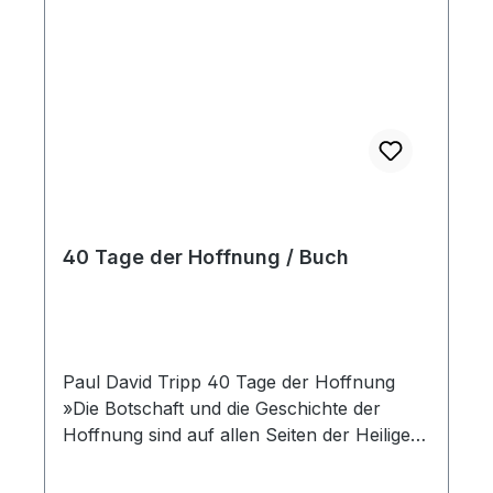
verwandeln kann. Kunstledereinband,
Goldprägung
40 Tage der Hoffnung / Buch
Paul David Tripp 40 Tage der Hoffnung
»Die Botschaft und die Geschichte der
Hoffnung sind auf allen Seiten der Heiligen
Schrift zu finden. Die Bibel erzählt von
zerbrochener und wiederhergestellter