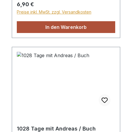
und brauchen sie nicht unzufrieden,
Regulärer Preis:
6,90 €
gelangweilt und ärgerlich sein. Beim Lesen
Preise inkl. MwSt. zzgl. Versandkosten
ihrer Geschichten kann man einiges lernen,
um glücklich zu leben! Für Jungen und
In den Warenkorb
Mädchen ab 9 Jahre. Mit zahlreichen
Illustrationen. Paperback
1028 Tage mit Andreas / Buch