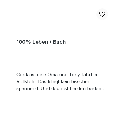
100% Leben / Buch
Gerda ist eine Oma und Tony fährt im
Rollstuhl. Das klingt kein bisschen
spannend. Und doch ist bei den beiden
immer was los! Gemeinsam meistern sie
fröhlich den Alltag, erleben
Überraschungen, und sind füreinander da –
immer. Gott hat das Leben von Oma Gerda
und Tony reich gemacht. Deswegen wollen