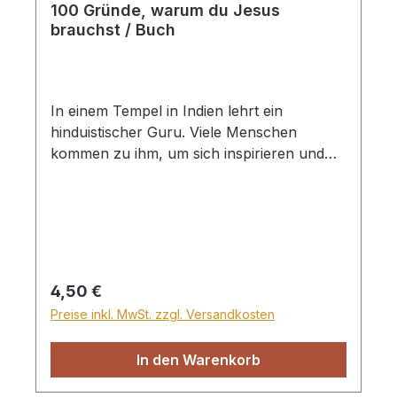
100 Gründe, warum du Jesus
brauchst / Buch
In einem Tempel in Indien lehrt ein
hinduistischer Guru. Viele Menschen
kommen zu ihm, um sich inspirieren und
erleuchten zu lassen. Direkt vor dem
Tempel steht ein Schild: „Bitte die Schuhe
und den Verstand draußen lassen“. Der
Titel des Buches in deiner Hand
widerspricht eigentlich dem, was heute viele
über Glauben denken. Ihrer Meinung nach
Regulärer Preis:
4,50 €
ist Glaube etwas für dumme, einfältige,
Preise inkl. MwSt. zzgl. Versandkosten
naive Leute, die ihren Verstand
ausgeschaltet haben. Nach dem Lesen der
In den Warenkorb
folgenden 100 Gründe wirst du hoffentlich
merken, dass das nicht der Wahrheit