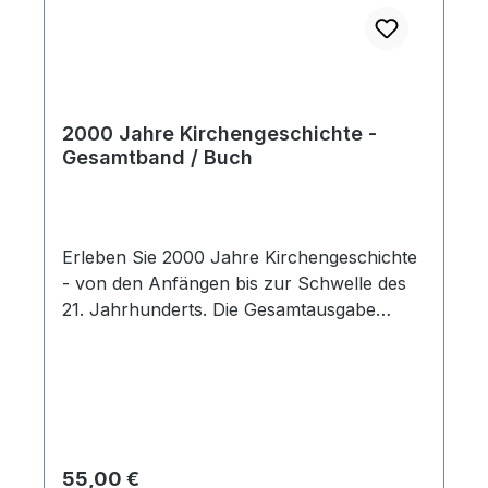
2000 Jahre Kirchengeschichte -
Gesamtband / Buch
Erleben Sie 2000 Jahre Kirchengeschichte
- von den Anfängen bis zur Schwelle des
21. Jahrhunderts. Die Gesamtausgabe
wurde aktuell bis 2021 fortgeschrieben und
umspannt alle Epochen: Von den
Anfängen bis zum Untergang des
Weströmischen Reiches Das Mittelalter
Reformation und Gegenreformation
Neuzeit Exemplarisch eingebaute
Regulärer Preis:
55,00 €