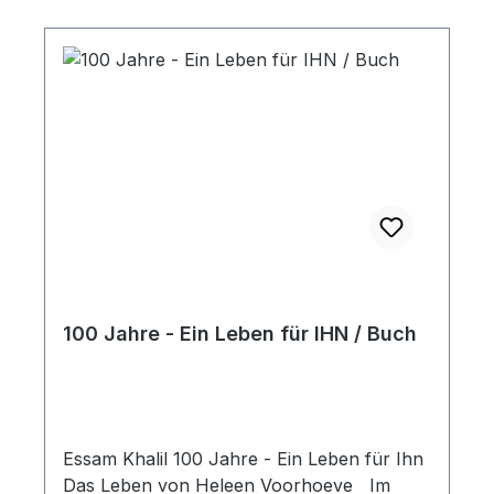
entspricht. Glaube ist eben nichts für Opfer
einer Gehirnwäsche – sondern für jeden
Menschen! Finde heraus, warum!Mit
schwarz/weiß Abbildungen. Paperback
100 Jahre - Ein Leben für IHN / Buch
Essam Khalil 100 Jahre - Ein Leben für Ihn
Das Leben von Heleen Voorhoeve Im