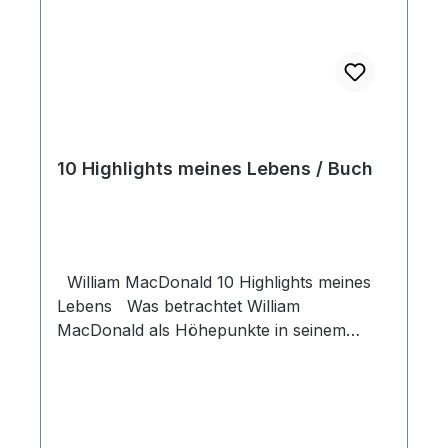
10 Highlights meines Lebens / Buch
William MacDonald 10 Highlights meines
Lebens Was betrachtet William
MacDonald als Höhepunkte in seinem
fruchtbaren Leben? Er zeigt, welche
Menschen ihn geprägt haben, welche
Gedichte und Lieder ihn bewegt haben und
welche Bücher ihn angeregt haben. Er gibt