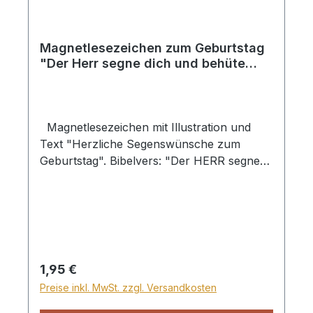
Magnetlesezeichen zum Geburtstag
"Der Herr segne dich und behüte
dich"
Magnetlesezeichen mit Illustration und
Text "Herzliche Segenswünsche zum
Geburtstag". Bibelvers: "Der HERR segne
dich und behüte dich. 4. Mose 6,24"
Regulärer Preis:
1,95 €
Preise inkl. MwSt. zzgl. Versandkosten