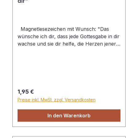
dir"
Magnetlesezeichen mit Wunsch: "Das
wünsche ich dir, dass jede Gottesgabe in dir
wachse und sie dir helfe, die Herzen jener
froh zu machen, die du liebst. - Altirischer
Segen"
Regulärer Preis:
1,95 €
Preise inkl. MwSt. zzgl. Versandkosten
In den Warenkorb