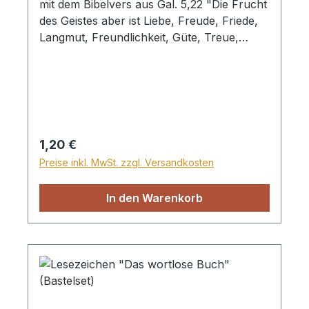
mit dem Bibelvers aus Gal. 5,22 "Die Frucht
des Geistes aber ist Liebe, Freude, Friede,
Langmut, Freundlichkeit, Güte, Treue,
Sanftmut, Selbstbeherrschung." und einem
Fahrrad-Motiv.
Regulärer Preis:
1,20 €
Preise inkl. MwSt. zzgl. Versandkosten
In den Warenkorb