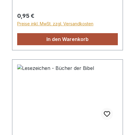
Lesezeichen. Herzchengröße 3 x 2,5cm,
für Kindergruppen geeignet
Regulärer Preis:
0,95 €
Preise inkl. MwSt. zzgl. Versandkosten
In den Warenkorb