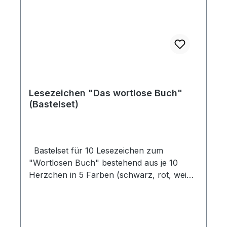
Lesezeichen "Das wortlose Buch"
(Bastelset)
Bastelset für 10 Lesezeichen zum
"Wortlosen Buch" bestehend aus je 10
Herzchen in 5 Farben (schwarz, rot, weiß,
grün, gold) und je 2 Papierstreifen in 5
Farben (weiß, gold, hellblau, dunkelgrün,
dunkelblau). Die Herzchen werden auf die
Papierstreifen geklebt und ergeben so ein