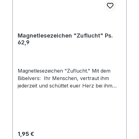
Magnetlesezeichen "Zuflucht" Ps.
62,9
Magnetlesezeichen "Zuflucht." Mit dem
Bibelvers: Ihr Menschen, vertraut ihm
jederzeit und schüttet euer Herz bei ihm
aus! Gott ist unsere Zuflucht. Psalm 62,9
Regulärer Preis:
1,95 €