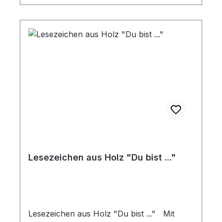
schneller wiederzufinden. Ebenso kann die
Bibelstudienhilfe zum Nachdenken über
den gelesenen Text anregen.
Lesezeichen aus Holz "Du bist ..."
Lesezeichen aus Holz "Du bist ..." Mit