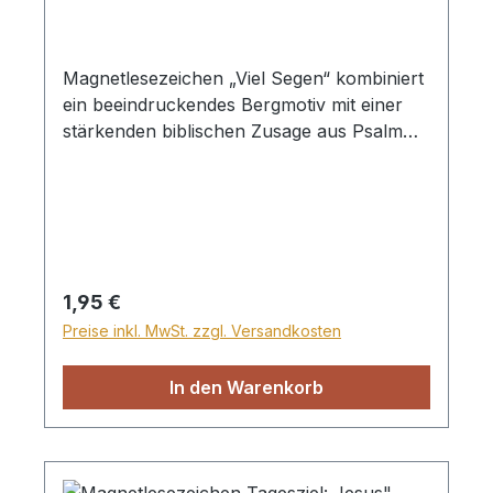
Magnetlesezeichen „Viel Segen“ kombiniert
ein beeindruckendes Bergmotiv mit einer
stärkenden biblischen Zusage aus Psalm
91,11: „Er hat seinen Engeln über dir
befohlen, dass sie dich behüten auf allen
deinen Wegen.“
Regulärer Preis:
1,95 €
Preise inkl. MwSt. zzgl. Versandkosten
In den Warenkorb