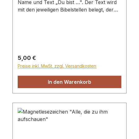
Name und Text „Du bist …". Der Text wird
mit den jeweiligen Bibelstellen belegt, der
Name kann personalisiert werden. Das
Lesezeichen ist sehr dünn und passt daher
gut in die Bibel. Trotzdem ist es
sehr widerstandsfähig. Dicke 1mm BEI
DER BESTELLUNG BITTE IMMER EINEN
NAMEN ANGEBEN, DEN WIR AUF DAS
Regulärer Preis:
5,00 €
LESEZEICHEN EINGRAVIEREN LASSEN
Preise inkl. MwSt. zzgl. Versandkosten
KÖNNEN!
In den Warenkorb