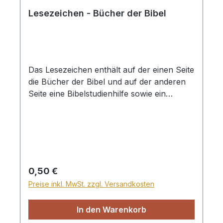
Lesezeichen - Bücher der Bibel
Das Lesezeichen enthält auf der einen Seite
die Bücher der Bibel und auf der anderen
Seite eine Bibelstudienhilfe sowie ein
Anstreichsystem, dessen Farben auf die
"Bibel-Markierstifte mit System" vom
Bibellesebund abgestimmt sind. Das
Lesezeichen ist sowohl für Kinder als auch
für Erwachsene geeignet. Es kann dabei
helfen, die biblischen Bücher schneller
Regulärer Preis:
0,50 €
wiederzufinden und unterstützt das
Preise inkl. MwSt. zzgl. Versandkosten
Bibelstudium. Das Anstreichsystem hilft
dabei, Wörter oder Sätze im gelesenen Text
In den Warenkorb
einer Kategorie zuzuordnen und sie