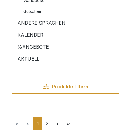
Wanddeko
Gutschein
ANDERE SPRACHEN
KALENDER
%ANGEBOTE
AKTUELL
Produkte filtern
Seite
Seite
1
2