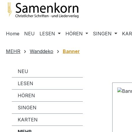
m Hauptinhalt springen
Zur Suche springen
Zur Hauptnavigation springen
Home
NEU
LESEN
HÖREN
SINGEN
KA
MEHR
Wanddeko
Banner
NEU
LESEN
HÖREN
SINGEN
KARTEN
MEHR