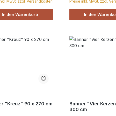
inkl. MwSt. zzgl. Versandkosten
Preise inkl. MwSt. zzgl. Ve
. Format 91 x 238 cm
nach Ihrem Wunsch. O
Schienen, mit Schienen
In den Warenkorb
In den Warenko
2 Ösen. Format 60 x 1
r "Kreuz" 90 x 270 cm
Banner "Vier Kerzen
300 cm