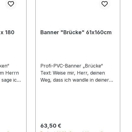
 x 180
Banner "Brücke" 61x160cm
lken“
Profi-PVC-Banner „Brücke“
em Herrn
Text: Weise mir, Herr, deinen
 sage ich:
Weg, dass ich wandle in deiner
Wahrheit ... Psalm 86,11 Festliche
, ihr
Wanddekoration für Bethaus,
a
Sonntagsschule, Büro oder auch
on für
Zuhause. Lieferbar mit Texten
le, Büro
oder Bibelversen nach Ihrem
Wunsch. Ohne Schienen, mit
Regulärer Preis:
63,50 €
ersen
Schienen oder mit 2 Ösen.