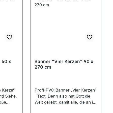
 60 x
Banner "Vier Kerzen" 90 x
270 cm
e Kerze“
Profi-PVC-Banner „Vier Kerzen“
t! Siehe,
Text: Denn also hat Gott die
oße
Welt geliebt, damit alle, die an ihn
glauben, icht verloren werden,