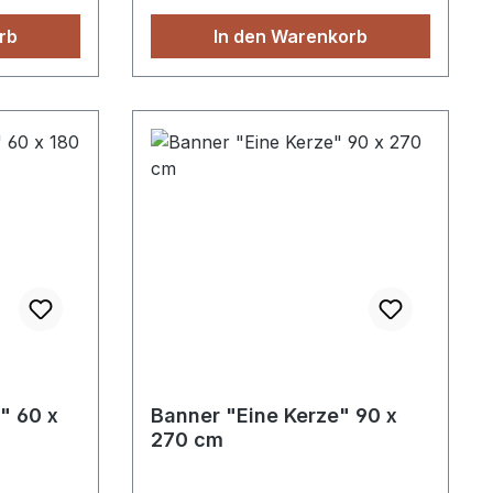
en.
Bibelversen nach Ihrem
rb
In den Warenkorb
Wunsch. Ohne Schienen, mit
Schienen oder mit 2 Ösen.
Format 60 x 180 cm
" 60 x
Banner "Eine Kerze" 90 x
270 cm