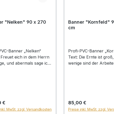
r "Nelken" 90 x 270
Banner "Kornfeld" 9
cm
-PVC-Banner „Nelken“
Profi-PVC-Banner „Ko
Freuet eich in dem Herrn
Text: Die Ernte ist groß
ge, und abermals sage ich:
wenige sind der Arbeit
 Philipper 4,4
bittet den HERRN der E
t euch des HERRN, ihr
Er Arbeiter in seine Ern
hten; Psalm 33,1a
Matthäus 9,37-38 Fest
che Wanddekoration für
Wanddekoration für Be
us, Sonntagsschule, Büro
Sonntagsschule, Büro 
h Zuhause. Lieferbar
Zuhause. Lieferbar mit Texten
rer Preis:
Regulärer Preis:
0 €
85,00 €
xten oder Bibelversen
oder Bibelversen nach
inkl. MwSt. zzgl. Versandkosten
Preise inkl. MwSt. zzgl. Ve
Ihrem Wunsch.Ohne
Wunsch. Ohne Schienen