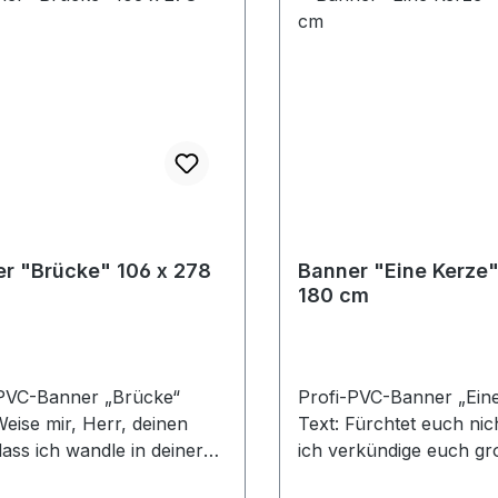
r "Brücke" 106 x 278
Banner "Eine Kerze"
180 cm
-PVC-Banner „Brücke“
Profi-PVC-Banner „Ein
Weise mir, Herr, deinen
Text: Fürchtet euch nich
ass ich wandle in deiner
ich verkündige euch gr
it ... Psalm 86,11
Freude, die allem Volk