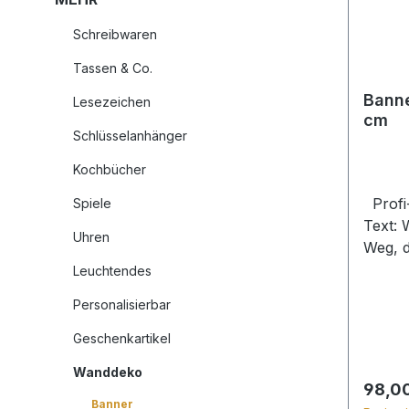
Schreibwaren
Tassen & Co.
Banne
Lesezeichen
cm
Schlüsselanhänger
Kochbücher
Profi
Spiele
Text: 
Uhren
Weg, d
Wahrhe
Leuchtendes
Festli
Personalisierbar
Betha
oder auc
Geschenkartikel
mit Te
Wanddeko
nach 
Regulä
98,0
Schien
Banner