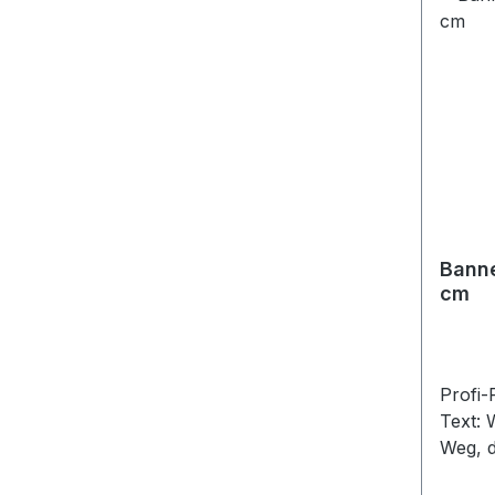
Banne
cm
Profi
Text: 
Weg, d
Wahrhe