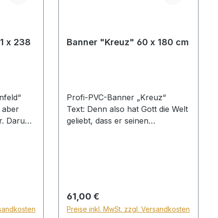
1 x 238
Banner "Kreuz" 60 x 180 cm
rnfeld“
Profi-PVC-Banner „Kreuz“
, aber
Text: Denn also hat Gott die Welt
er. Darum
geliebt, dass er seinen
rnte, dass
eingeborenen Sohn gab, damit
te sende.
alle, die an ihn gleiben, nicht
liche
verloren werden, sondern das
thaus,
ewige Leben haben. Johannes
oder auch
3,16 Festliche Wanddekoration
für Bethaus, Sonntagsschule,
Regulärer Preis:
61,00 €
 Ihrem
Büro oder auch Zuhause.
rsandkosten
Preise inkl. MwSt. zzgl. Versandkosten
, mit
Lieferbar mit Texten oder