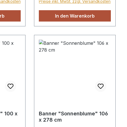
rsandkosten
Preise inkl. MwSt. zzgl. Versandkosten
hne
Format 61 x 160 cm
 oder mit
rb
In den Warenkorb
80 cm
" 100 x
Banner "Sonnenblume" 106
x 278 cm