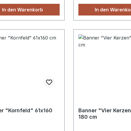
en, mit Schienen oder mit
Schienen oder mit 2 Ös
In den Warenkorb
In den Warenko
. Format 90 x 270 cm
Format 91 x 238 cm
r "Kornfeld" 61x160
Banner "Vier Kerzen
180 cm