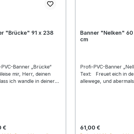
r "Brücke" 91 x 238
Banner "Nelken" 60
cm
-PVC-Banner „Brücke“
Profi-PVC-Banner „Ne
Weise mir, Herr, deinen
Text: Freuet eich in d
ass ich wandle in deiner
allewege, und abermals
it ... Psalm 86,11
Freuet euch! Philipper 4,4
che Wanddekoration für
Freuet euch des HERRN
us, Sonntagsschule, Büro
Gerechten; Psalm 33,1
h Zuhause. Lieferbar
Festliche Wanddekorati
xten oder Bibelversen
Bethaus, Sonntagsschu
Ihrem Wunsch. Ohne
oder auch Zuhause. Lieferbar
rer Preis:
Regulärer Preis:
0 €
61,00 €
en, mit Schienen oder mit
mit Texten oder Bibelv