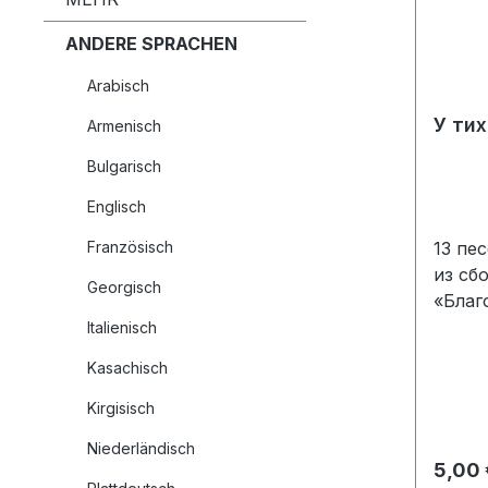
ANDERE SPRACHEN
Arabisch
У тих
Armenisch
Bulgarisch
Englisch
Französisch
13 пе
из сб
Georgisch
«Благ
берег
Italienisch
столь
Kasachisch
дни •
И сил
Kirgisisch
Мне х
Niederländisch
и дру
Regulä
5,00