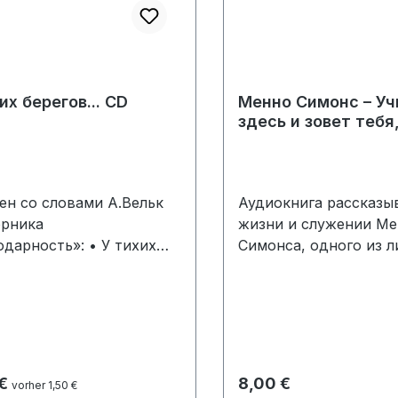
их берегов... CD
Менно Симонс – Уч
здесь и зовет тебя
аудиокнига
сен со словами А.Вельк
Аудиокнига рассказы
орника
жизни и служении М
одарность»: • У тихих
Симонса, одного из 
ов • Сегодня в сердце
анабаптисткого движ
ко • В предстоящие
именем которого наз
 Нависли скалы слева •
целое движение -
ьный бывает порою •
меннонитство.Это не
орошо в зависимости ...
звуковая книга с сух
гие CD
философским текстом
rer Preis:
Regulärer Preis:
 €
8,00 €
vorher 1,50 €
художественная зари