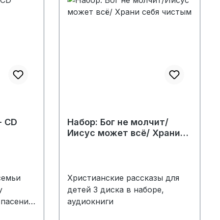
церкви
дий
ира,
о
 для
вную
овляющие
- CD
Набор: Бог не молчит/
Иисус может всё/ Храни
и. Он
себя чистым
ля
ия,
ления
семьи
Христианские рассказы для
у
детей 3 диска в наборе,
спасению
аудиокниги
одать,
ость,
очу