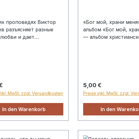
их проповедях Виктор
«Бог мой, храни меня
в разъясняет разные
альбом «Бог мой, хра
 любви и дает
— альбом христианск
ические рекомендации
инструментальной му
стижению этой
включающий 15 изве
детели. Hörbuch, 3 CDs
христианских гимнов
профессиональной об
для струнного квинте
Благородное звучани
rer Preis:
Regulärer Preis:
€
5,00 €
струнных инструмен
inkl. MwSt. zzgl. Versandkosten
Preise inkl. MwSt. zzgl. Ve
придаёт любимым ду
произведениям особ
In den Warenkorb
In den Warenko
глубину, теплоту и
выразительность.
Гармоничное сочетан
классического испол