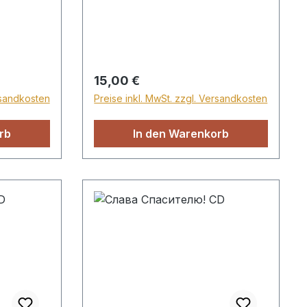
 В часы
руга мы
т море •
ни меня •
и другие
вблизи
ewahre
 mit
Regulärer Preis:
15,00 €
almusik,
rsandkosten
Preise inkl. MwSt. zzgl. Versandkosten
iche
llen
rb
In den Warenkorb
 Der edle
umente
eistlichen
Tiefe,
t. Die
g der
 des
che
 schafft