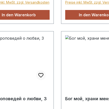
inkl. MwSt. zzgl. Versandkosten
Preise inkl. MwSt. zzgl. Ve
глубины веков, удив
образом связанная с
In den Warenkorb
In den Warenko
духовными проблема
современных людей. 
волнующая музыка, н
которой строится
повествование, подч
драматизм и образно
литературного матери
Честность и
конфессиональная
беспристрастность р
позволяют глубже по
мужественность, гер
человеческие слабос
героя.MP3, Hörbuch
роповедей о любви, 3
Бог мой, храни мен