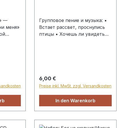
» —
Групповое пение и музыка: •
ни меня»
Встает рассвет, проснулись
ой
птицы • Хочешь ли увидеть
зыки,
Иисуса • На рассвете ли дня •
стных
Музыка: Не хорошо быть
 в
одному • Ты мой Бог святой •
работке
Что ждет меня • Пусть на
та.
пороге неведомых дней •
е
Любовь сошла с небес •
Regulärer Preis:
6,00 €
тов
Господь – пастырь мой ... и
rsandkosten
Preise inkl. MwSt. zzgl. Versandkosten
ховным
другие в картонном кармане
ую
rb
In den Warenkorb
ие
нения