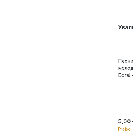
Хвали
Песни
молод
Бога!
меня 
небо,
Славь
приле
• Эта
cпаси
Regulä
5,00 
Воскр
Preise 
Когда