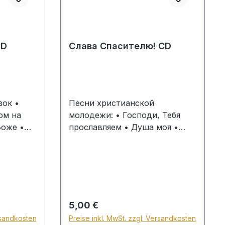
iedens,
eistlichen
 „Mein
CD
Слава Спасителю! CD
 eine
alle, die
sche
rierende
hätzen. Es
зок •
Песни христианской
ivaten
ом на
молодежи: • Господи, Тебя
 stillen
Боже •
прославляем • Душа моя •
schenk.
 • Я
Позволь мне • Ночь полна
Возьми
печали • Мария плакала у
гроба • Мой в небе край
и другие
•Тоска моя по родине •
Величит душа моя Господа •
Две судьбы • Семейное
Regulärer Preis:
5,00 €
счастье • Уходит жизнь ... и
rsandkosten
Preise inkl. MwSt. zzgl. Versandkosten
другие CD