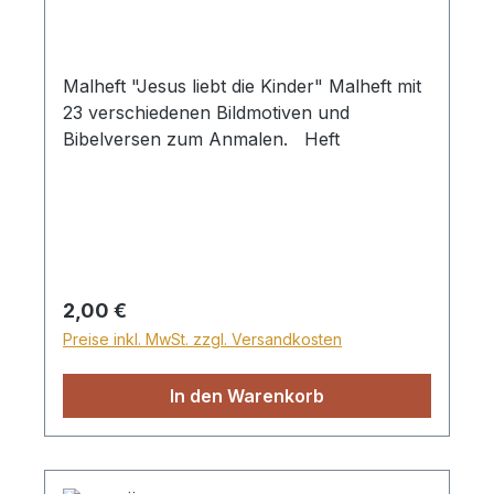
Familien, die die wahre Bedeutung von
Weihnachten kennenlernen oder
weitergeben möchten. Passend zur Reihe
Malheft "Jesus liebt die Kinder" Malheft mit
"In der Waldstraße".
23 verschiedenen Bildmotiven und
Bibelversen zum Anmalen. Heft
Regulärer Preis:
2,00 €
Preise inkl. MwSt. zzgl. Versandkosten
In den Warenkorb