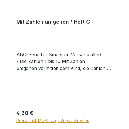
Mit Zahlen umgehen / Heft C
ABC-Serie für Kinder im VorschulalterC
- Die Zahlen 1 bis 10 Mit Zahlen
umgehen vermittelt dem Kind, die Zahlen 1-
10 zu erkennen, zu schreiben und zu
verstehen. Es lehrt die Reihenfolge der
Zahlen und einfache, zur Mathematik
gehörende Worte wie mehr, weniger, leer,
voll, zuerst und zuletzt. Die ABC-Serie ist
dafür beabsichtigt, im Heim unter elterlicher
Regulärer Preis:
4,50 €
Aufsicht benutzt zu werden. Sie bietet
Preise inkl. MwSt. zzgl. Versandkosten
konstruktives Material, um das Kind für die