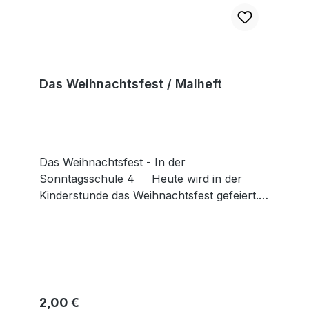
Das Weihnachtsfest / Malheft
Das Weihnachtsfest - In der
Sonntagsschule 4 Heute wird in der
Kinderstunde das Weihnachtsfest gefeiert.
Der Kinderstundenraum ist festlich
geschmückt und nicht nur die
Hoffmannkinder strahlen vor Freude.
Nacheinander erzählen die Kinder, worüber
sie sich an Weihnachten besonders freuen.
Zum Schluss erzählt Tante Renate den
Regulärer Preis:
2,00 €