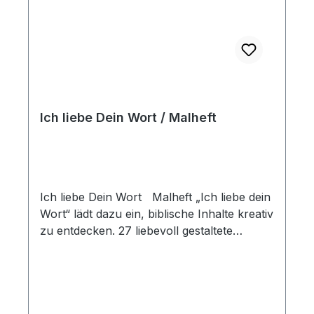
Ich liebe Dein Wort / Malheft
Ich liebe Dein Wort Malheft „Ich liebe dein
Wort“ lädt dazu ein, biblische Inhalte kreativ
zu entdecken. 27 liebevoll gestaltete
Ausmalbilder verbinden ausgewählte
Bibelverse mit einfachen, ansprechenden
Motiven und bieten Raum für Ruhe,
Konzentration und persönliche Gestaltung.