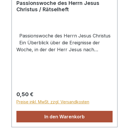
Passionswoche des Herrn Jesus
Christus / Rätselheft
Passionswoche des Herrn Jesus Christus
Ein Überblick über die Ereignisse der
Woche, in der der Herr Jesus nach
Jerusalem als König einzog und zuletzt für
unsere Sünden litt, starb und auferstand.
Jeden Tag – 8 Tage lang – können Kinder
einen oder mehrere Bibelverse und kurze
Erklärungen lesen, Rätsel lösen und
manchmal mittels QR-Codes passende
Regulärer Preis:
0,50 €
Videos auf den Entdeckerseiten ansehen.
Preise inkl. MwSt. zzgl. Versandkosten
Schenken Sie Kindern eine wertvolle
Woche vor Ostern. Heft, DIN A5
In den Warenkorb