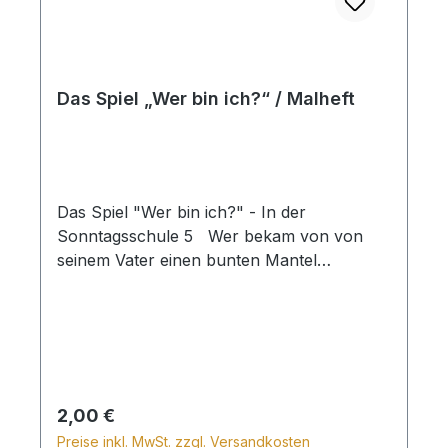
Das Spiel „Wer bin ich?“ / Malheft
Das Spiel "Wer bin ich?" - In der
Sonntagsschule 5 Wer bekam von von
seinem Vater einen bunten Mantel
geschenkt? Und welche große Schwester
passte auf ihren kleinen Bruder in einem
Körbchen auf? Heute hat Tante Renate ein
besonderes Spiel vorbereitet: „Wer bin
ich?“. Mit spannenden Hinweisen
versuchen Tim und Susi Hoffmann und
Regulärer Preis:
2,00 €
ihre Freunde herauszufinden, welche
Preise inkl. MwSt. zzgl. Versandkosten