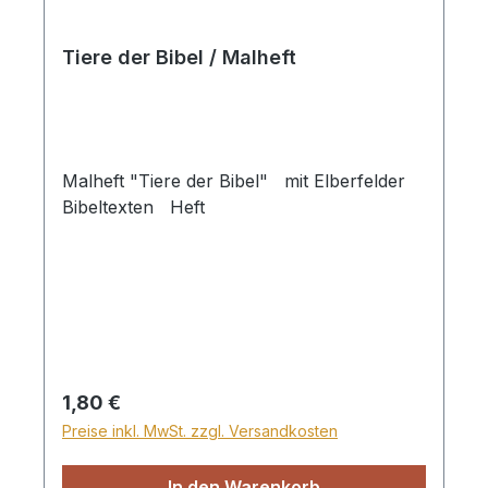
Tiere der Bibel / Malheft
Malheft "Tiere der Bibel" mit Elberfelder
Bibeltexten Heft
Regulärer Preis:
1,80 €
Preise inkl. MwSt. zzgl. Versandkosten
In den Warenkorb