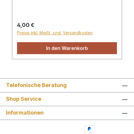
Musik „Gehorsam sein ist besser“ • Lied
„Meine Mutter“ • Lied „Eltern, wenn euch
das Herz“ Spieldauer: ca. 18 Min. VaDi
Regulärer Preis:
4,00 €
Preise inkl. MwSt. zzgl. Versandkosten
In den Warenkorb
Telefonische Beratung
Shop Service
Informationen