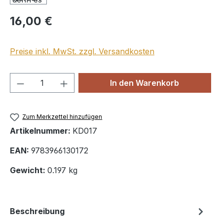
Regulärer Preis:
16,00 €
Preise inkl. MwSt. zzgl. Versandkosten
Produkt Anzahl: Gib den gewünschten We
In den Warenkorb
Zum Merkzettel hinzufügen
Artikelnummer:
KD017
EAN:
9783966130172
Gewicht:
0.197 kg
Beschreibung