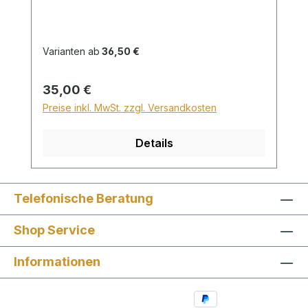
Länge 120cm wird für den Versand
innerhalb Deutschlands ein Zuschlag für
Sperrgut in Höhe von 28,99€ berechnet.
Varianten ab
36,50 €
Für den Versand ins Ausland beträgt der
Sperrgutzuschlag 30€. Bei diesem Bild ist
Regulärer Preis:
35,00 €
kein Wunschtext möglich!
Preise inkl. MwSt. zzgl. Versandkosten
Details
Telefonische Beratung
Shop Service
Informationen