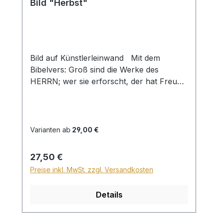
Bild "Herbst"
Bild auf Künstlerleinwand Mit dem
Bibelvers: Groß sind die Werke des
HERRN; wer sie erforscht, der hat Freude
daran. Ps. 111,2 Beim Versand von
Bildern ab dem Format Breite 60 und/oder
Länge 120cm wird für den Versand
innerhalb Deutschlands ein Zuschlag für
Varianten ab
29,00 €
Sperrgut in Höhe von 28,99€ berechnet.
Für den Versand ins Ausland beträgt der
Regulärer Preis:
27,50 €
Sperrgutzuschlag 30€.
Preise inkl. MwSt. zzgl. Versandkosten
Details