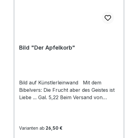
Bild "Der Apfelkorb"
Bild auf Künstlerleinwand Mit dem
Bibelvers: Die Frucht aber des Geistes ist
Liebe ... Gal. 5,22 Beim Versand von
Bildern ab dem Format Breite 60 und/oder
Länge 120cm wird für den Versand
innerhalb Deutschlands ein Zuschlag für
Sperrgut in Höhe von 28,99€ berechnet.
Varianten ab
26,50 €
Für den Versand ins Ausland beträgt der