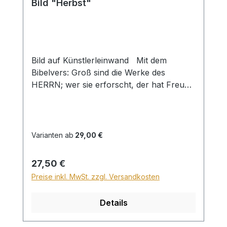
Bild "Herbst"
Bild auf Künstlerleinwand Mit dem
Bibelvers: Groß sind die Werke des
HERRN; wer sie erforscht, der hat Freude
daran. Ps. 111,2 Beim Versand von
Bildern ab dem Format Breite 60 und/oder
Länge 120cm wird für den Versand
innerhalb Deutschlands ein Zuschlag für
Varianten ab
29,00 €
Sperrgut in Höhe von 28,99€ berechnet.
Für den Versand ins Ausland beträgt der
Regulärer Preis:
27,50 €
Sperrgutzuschlag 30€.
Preise inkl. MwSt. zzgl. Versandkosten
Details