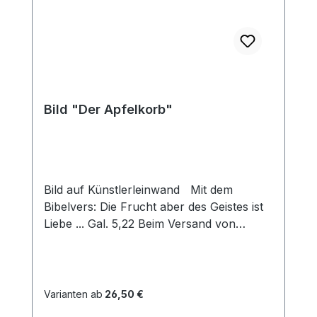
Bild "Der Apfelkorb"
Bild auf Künstlerleinwand Mit dem
Bibelvers: Die Frucht aber des Geistes ist
Liebe ... Gal. 5,22 Beim Versand von
Bildern ab dem Format Breite 60 und/oder
Länge 120cm wird für den Versand
innerhalb Deutschlands ein Zuschlag für
Sperrgut in Höhe von 28,99€ berechnet.
Varianten ab
26,50 €
Für den Versand ins Ausland beträgt der