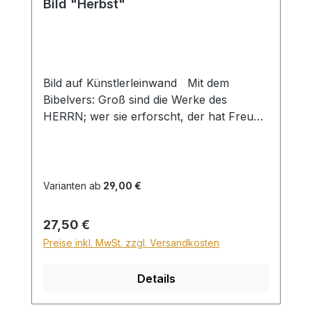
Bild "Herbst"
Bild auf Künstlerleinwand Mit dem
Bibelvers: Groß sind die Werke des
HERRN; wer sie erforscht, der hat Freude
daran. Ps. 111,2 Beim Versand von
Bildern ab dem Format Breite 60 und/oder
Länge 120cm wird für den Versand
innerhalb Deutschlands ein Zuschlag für
Varianten ab
29,00 €
Sperrgut in Höhe von 28,99€ berechnet.
Für den Versand ins Ausland beträgt der
Regulärer Preis:
27,50 €
Sperrgutzuschlag 30€.
Preise inkl. MwSt. zzgl. Versandkosten
Details