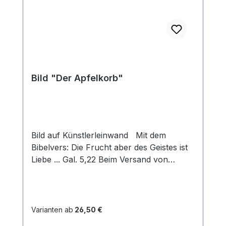
Bild "Der Apfelkorb"
Bild auf Künstlerleinwand Mit dem
Bibelvers: Die Frucht aber des Geistes ist
Liebe ... Gal. 5,22 Beim Versand von
Bildern ab dem Format Breite 60 und/oder
Länge 120cm wird für den Versand
innerhalb Deutschlands ein Zuschlag für
Sperrgut in Höhe von 28,99€ berechnet.
Varianten ab
26,50 €
Für den Versand ins Ausland beträgt der