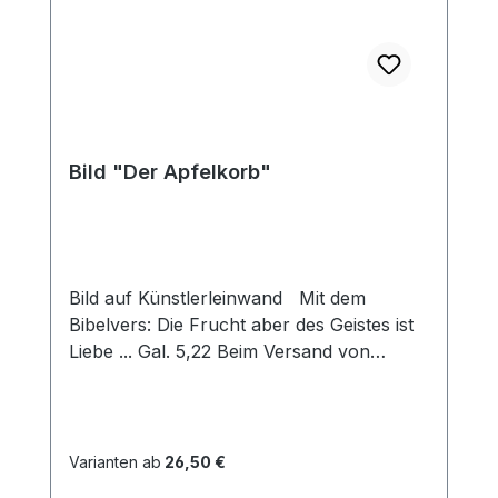
Bild "Der Apfelkorb"
Bild auf Künstlerleinwand Mit dem
Bibelvers: Die Frucht aber des Geistes ist
Liebe ... Gal. 5,22 Beim Versand von
Bildern ab dem Format Breite 60 und/oder
Länge 120cm wird für den Versand
innerhalb Deutschlands ein Zuschlag für
Sperrgut in Höhe von 28,99€ berechnet.
Varianten ab
26,50 €
Für den Versand ins Ausland beträgt der