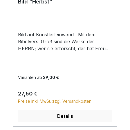
Bild "Herbst"
Bild auf Künstlerleinwand Mit dem
Bibelvers: Groß sind die Werke des
HERRN; wer sie erforscht, der hat Freude
daran. Ps. 111,2 Beim Versand von
Bildern ab dem Format Breite 60 und/oder
Länge 120cm wird für den Versand
innerhalb Deutschlands ein Zuschlag für
Varianten ab
29,00 €
Sperrgut in Höhe von 28,99€ berechnet.
Für den Versand ins Ausland beträgt der
Regulärer Preis:
27,50 €
Sperrgutzuschlag 30€.
Preise inkl. MwSt. zzgl. Versandkosten
Details