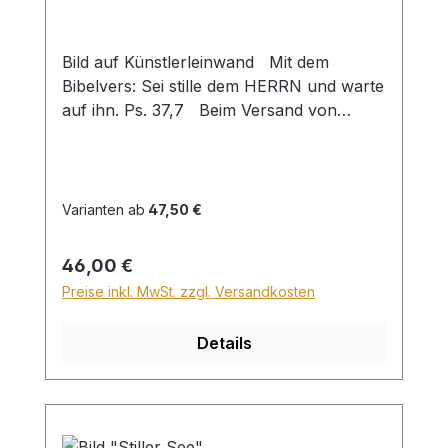
Bild auf Künstlerleinwand Mit dem
Bibelvers: Sei stille dem HERRN und warte
auf ihn. Ps. 37,7 Beim Versand von
Bildern ab dem Format Breite 60 und/oder
Länge 120cm wird für den Versand
innerhalb Deutschlands ein Zuschlag für
Sperrgut in Höhe von 28,99€ berechnet.
Varianten ab
47,50 €
Für den Versand ins Ausland beträgt der
Sperrgutzuschlag 30€.
Regulärer Preis:
46,00 €
Preise inkl. MwSt. zzgl. Versandkosten
Details