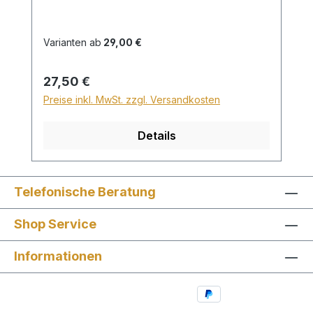
Länge 120cm wird für den Versand
innerhalb Deutschlands ein Zuschlag für
Sperrgut in Höhe von 28,99€ berechnet.
Varianten ab
29,00 €
Für den Versand ins Ausland beträgt der
Sperrgutzuschlag 30€.
Regulärer Preis:
27,50 €
Preise inkl. MwSt. zzgl. Versandkosten
Details
Telefonische Beratung
Shop Service
Informationen