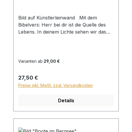
Bild auf Künstlerleinwand Mit dem
Bibelvers: Herr bei dir ist die Quelle des
Lebens. In deinem Lichte sehen wir das
Licht. Psalm 36,10 Beim Versand von
Bildern ab dem Format Breite 60 und/oder
Länge 120cm wird für den Versand
innerhalb Deutschlands ein Zuschlag für
Varianten ab
29,00 €
Sperrgut in Höhe von 28,99€ berechnet.
Für den Versand ins Ausland beträgt der
Regulärer Preis:
27,50 €
Sperrgutzuschlag 30€.
Preise inkl. MwSt. zzgl. Versandkosten
Details