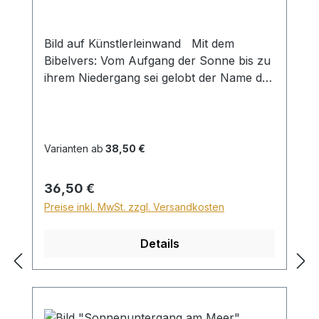
Bild auf Künstlerleinwand Mit dem
Bibelvers: Vom Aufgang der Sonne bis zu
ihrem Niedergang sei gelobt der Name des
HERRN! Psalm 113,3 Beim Versand von
Bildern ab dem Format Breite 60 und/oder
Länge 120cm wird für den Versand
innerhalb Deutschlands ein Zuschlag für
Varianten ab
38,50 €
Sperrgut in Höhe von 28,99€ berechnet.
Für den Versand ins Ausland beträgt der
Regulärer Preis:
36,50 €
Sperrgutzuschlag 30€.
Preise inkl. MwSt. zzgl. Versandkosten
Details