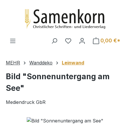
Zum Hauptinhalt springen
0,00 €*
MEHR
Wanddeko
Leinwand
Bild "Sonnenuntergang am
See"
Mediendruck GbR
Bildergalerie überspringen