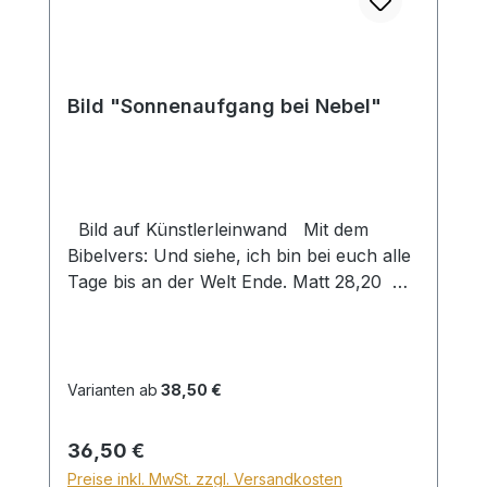
Bild "Sonnenaufgang bei Nebel"
Bild auf Künstlerleinwand Mit dem
Bibelvers: Und siehe, ich bin bei euch alle
Tage bis an der Welt Ende. Matt 28,20
Beim Versand von Bildern ab dem Format
Breite 60 und/oder Länge 120cm wird für
den Versand innerhalb Deutschlands ein
Zuschlag für Sperrgut in Höhe von
Varianten ab
38,50 €
28,99€ berechnet. Für den Versand ins
Ausland beträgt der Sperrgutzuschlag
Regulärer Preis:
36,50 €
30€.
Preise inkl. MwSt. zzgl. Versandkosten