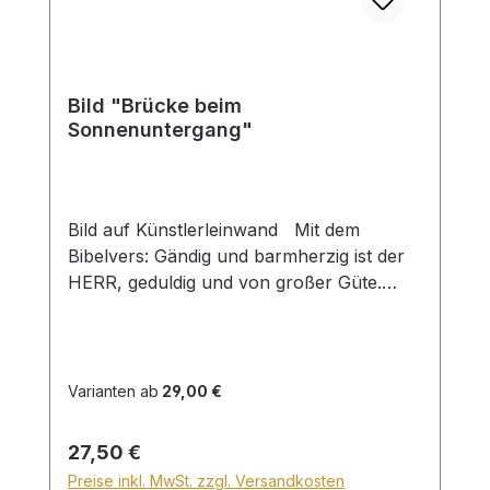
Bild "Brücke beim
Sonnenuntergang"
Bild auf Künstlerleinwand Mit dem
Bibelvers: Gändig und barmherzig ist der
HERR, geduldig und von großer Güte.
Psalm 145,8 Beim Versand von Bildern
ab dem Format Breite 60 und/oder Länge
120cm wird für den Versand innerhalb
Deutschlands ein Zuschlag für Sperrgut in
Varianten ab
29,00 €
Höhe von 28,99€ berechnet. Für den
Versand ins Ausland beträgt der
Regulärer Preis:
27,50 €
Sperrgutzuschlag 30€.
Preise inkl. MwSt. zzgl. Versandkosten