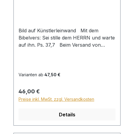
Bild auf Künstlerleinwand Mit dem
Bibelvers: Sei stille dem HERRN und warte
auf ihn. Ps. 37,7 Beim Versand von
Bildern ab dem Format Breite 60 und/oder
Länge 120cm wird für den Versand
innerhalb Deutschlands ein Zuschlag für
Sperrgut in Höhe von 28,99€ berechnet.
Varianten ab
47,50 €
Für den Versand ins Ausland beträgt der
Sperrgutzuschlag 30€.
Regulärer Preis:
46,00 €
Preise inkl. MwSt. zzgl. Versandkosten
Details