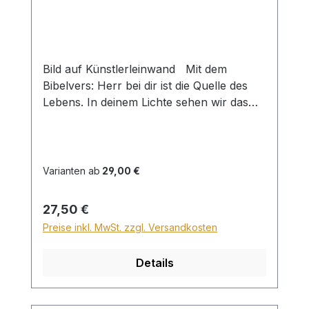
Bild auf Künstlerleinwand Mit dem
Bibelvers: Herr bei dir ist die Quelle des
Lebens. In deinem Lichte sehen wir das
Licht. Psalm 36,10 Beim Versand von
Bildern ab dem Format Breite 60 und/oder
Länge 120cm wird für den Versand
innerhalb Deutschlands ein Zuschlag für
Varianten ab
29,00 €
Sperrgut in Höhe von 28,99€ berechnet.
Für den Versand ins Ausland beträgt der
Regulärer Preis:
27,50 €
Sperrgutzuschlag 30€.
Preise inkl. MwSt. zzgl. Versandkosten
Details