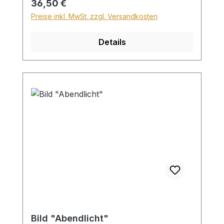
Regulärer Preis:
36,50 €
30€.
Preise inkl. MwSt. zzgl. Versandkosten
Details
Bild "Abendlicht"