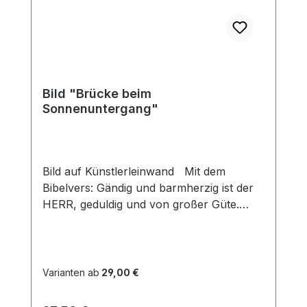
Bild "Brücke beim
Sonnenuntergang"
Bild auf Künstlerleinwand Mit dem
Bibelvers: Gändig und barmherzig ist der
HERR, geduldig und von großer Güte.
Psalm 145,8 Beim Versand von Bildern
ab dem Format Breite 60 und/oder Länge
120cm wird für den Versand innerhalb
Deutschlands ein Zuschlag für Sperrgut in
Varianten ab
29,00 €
Höhe von 28,99€ berechnet. Für den
Versand ins Ausland beträgt der