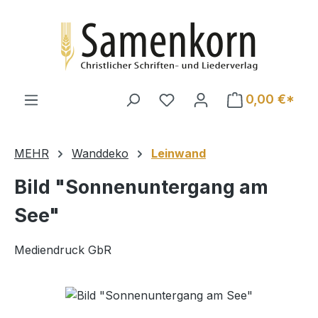
Zum Hauptinhalt springen
0,00 €*
MEHR
Wanddeko
Leinwand
Bild "Sonnenuntergang am
See"
Mediendruck GbR
Bildergalerie überspringen