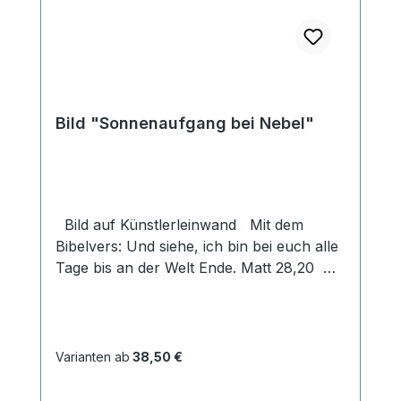
Bild "Sonnenaufgang bei Nebel"
Bild auf Künstlerleinwand Mit dem
Bibelvers: Und siehe, ich bin bei euch alle
Tage bis an der Welt Ende. Matt 28,20
Beim Versand von Bildern ab dem Format
Breite 60 und/oder Länge 120cm wird für
den Versand innerhalb Deutschlands ein
Zuschlag für Sperrgut in Höhe von
Varianten ab
38,50 €
28,99€ berechnet. Für den Versand ins
Ausland beträgt der Sperrgutzuschlag