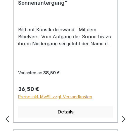
Sonnenuntergang"
Bild auf Künstlerleinwand Mit dem
Bibelvers: Vom Aufgang der Sonne bis zu
ihrem Niedergang sei gelobt der Name des
HERRN! Psalm 113,3 Beim Versand von
Bildern ab dem Format Breite 60 und/oder
Länge 120cm wird für den Versand
innerhalb Deutschlands ein Zuschlag für
Varianten ab
38,50 €
Sperrgut in Höhe von 28,99€ berechnet.
Für den Versand ins Ausland beträgt der
Regulärer Preis:
36,50 €
Sperrgutzuschlag 30€.
Preise inkl. MwSt. zzgl. Versandkosten
Details