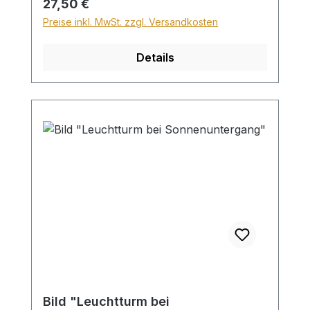
Regulärer Preis:
27,50 €
Sperrgutzuschlag 30€.
Preise inkl. MwSt. zzgl. Versandkosten
Details
Bild "Leuchtturm bei