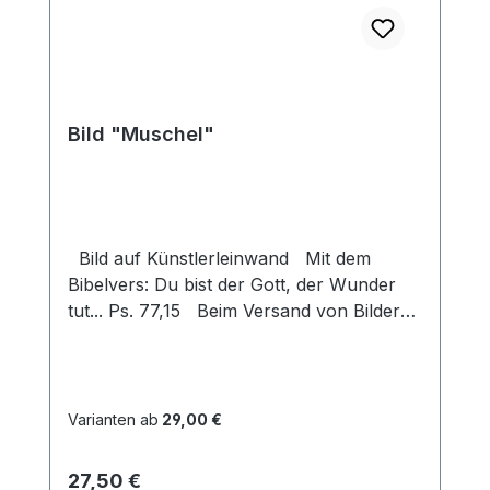
Bild "Muschel"
Bild auf Künstlerleinwand Mit dem
Bibelvers: Du bist der Gott, der Wunder
tut... Ps. 77,15 Beim Versand von Bildern
ab dem Format Breite 60 und/oder Länge
120cm wird für den Versand innerhalb
Deutschlands ein Zuschlag für Sperrgut in
Höhe von 28,99€ berechnet. Für den
Varianten ab
29,00 €
Versand ins Ausland beträgt der
Sperrgutzuschlag 30€.
Regulärer Preis:
27,50 €