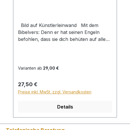
Bild auf Künstlerleinwand Mit dem
Bibelvers: Denn er hat seinen Engeln
befohlen, dass sie dich behüten auf allen
deinen Wegen, dass sie dich auf den
Händen tragen und du deinen Fuß nicht
an einen Stein stoßest. Psalm 91,11-12
Beim Versand von Bildern ab dem Format
Varianten ab
29,00 €
Breite 60 und/oder Länge 120cm wird für
den Versand innerhalb Deutschlands ein
Regulärer Preis:
27,50 €
Zuschlag für Sperrgut in Höhe von
Preise inkl. MwSt. zzgl. Versandkosten
28,99€ berechnet. Für den Versand ins
Ausland beträgt der Sperrgutzuschlag
Details
30€.