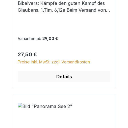
Bibelvers: Kämpfe den guten Kampf des
Glaubens. 1.Tim. 6,12a Beim Versand von
Bildern ab dem Format Breite 60 und/oder
Länge 120cm wird für den Versand
innerhalb Deutschlands ein Zuschlag für
Sperrgut in Höhe von 28,99€ berechnet.
Varianten ab
29,00 €
Für den Versand ins Ausland beträgt der
Sperrgutzuschlag 30€.
Regulärer Preis:
27,50 €
Preise inkl. MwSt. zzgl. Versandkosten
Details