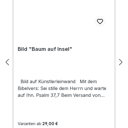
Bild "Baum auf Insel"
Bild auf Künstlerleinwand Mit dem
Bibelvers: Sei stille dem Herrn und warte
auf Ihn. Psalm 37,7 Beim Versand von
Bildern ab dem Format Breite 60 und/oder
Länge 120cm wird für den Versand
innerhalb Deutschlands ein Zuschlag für
Sperrgut in Höhe von 28,99€ berechnet.
Varianten ab
29,00 €