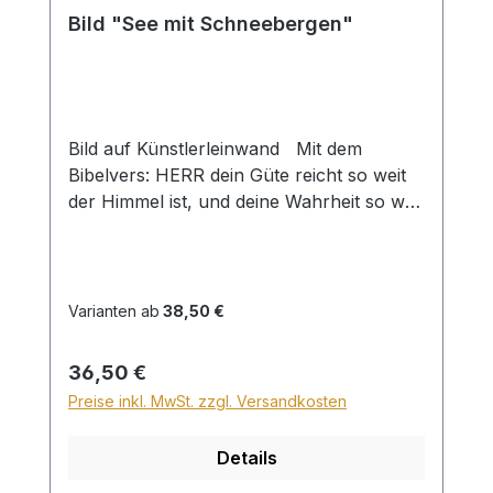
Bild "See mit Schneebergen"
Bild auf Künstlerleinwand Mit dem
Bibelvers: HERR dein Güte reicht so weit
der Himmel ist, und deine Wahrheit so weit
die Wolken gehen. Psalm 36,6 Beim
Versand von Bildern ab dem Format Breite
60 und/oder Länge 120cm wird für den
Versand innerhalb Deutschlands ein
Varianten ab
38,50 €
Zuschlag für Sperrgut in Höhe von
28,99€ berechnet. Für den Versand ins
Regulärer Preis:
36,50 €
Ausland beträgt der Sperrgutzuschlag
Preise inkl. MwSt. zzgl. Versandkosten
30€.
Details