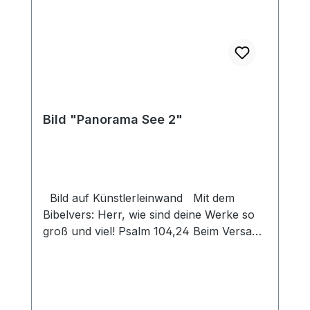
Bild "Panorama See 2"
Bild auf Künstlerleinwand Mit dem
Bibelvers: Herr, wie sind deine Werke so
groß und viel! Psalm 104,24 Beim Versand
von Bildern ab dem Format Breite 60
und/oder Länge 120cm wird für den
Versand innerhalb Deutschlands ein
Zuschlag für Sperrgut in Höhe von