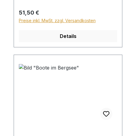
28,99€ berechnet. Für den Versand ins
Ausland beträgt der Sperrgutzuschlag
Regulärer Preis:
51,50 €
30€.
Preise inkl. MwSt. zzgl. Versandkosten
Details