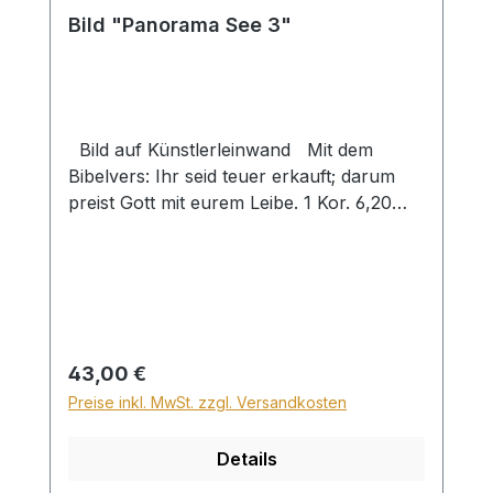
Bild "Panorama See 3"
Bild auf Künstlerleinwand Mit dem
Bibelvers: Ihr seid teuer erkauft; darum
preist Gott mit eurem Leibe. 1 Kor. 6,20
Beim Versand von Bildern ab dem Format
Breite 60 und/oder Länge 120cm wird für
den Versand innerhalb Deutschlands ein
Zuschlag für Sperrgut in Höhe von
28,99€ berechnet. Für den Versand ins
Ausland beträgt der Sperrgutzuschlag
Regulärer Preis:
43,00 €
30€.
Preise inkl. MwSt. zzgl. Versandkosten
Details