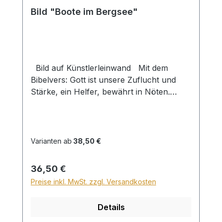
Bild "Boote im Bergsee"
Bild auf Künstlerleinwand Mit dem
Bibelvers: Gott ist unsere Zuflucht und
Stärke, ein Helfer, bewährt in Nöten.
Psalm 46,2 Beim Versand von Bildern ab
dem Format Breite 60 und/oder Länge
120cm wird für den Versand innerhalb
Deutschlands ein Zuschlag für Sperrgut in
Varianten ab
38,50 €
Höhe von 28,99€ berechnet. Für den
Versand ins Ausland beträgt der
Regulärer Preis:
36,50 €
Sperrgutzuschlag 30€.
Preise inkl. MwSt. zzgl. Versandkosten
Details