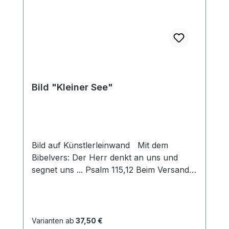
Bild "Kleiner See"
Bild auf Künstlerleinwand Mit dem
Bibelvers: Der Herr denkt an uns und
segnet uns ... Psalm 115,12 Beim Versand
von Bildern ab dem Format Breite 60
und/oder Länge 120cm wird für den
Versand innerhalb Deutschlands ein
Zuschlag für Sperrgut in Höhe von
Varianten ab
37,50 €