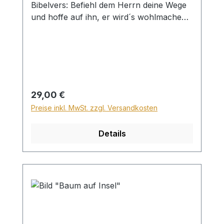
Bibelvers: Befiehl dem Herrn deine Wege
und hoffe auf ihn, er wird´s wohlmachen.
Psalm 37,5 Beim Versand von Bildern ab
dem Format Breite 60 und/oder Länge
120cm wird für den Versand innerhalb
Deutschlands ein Zuschlag für Sperrgut in
Höhe von 28,99€ berechnet. Für den
Versand ins Ausland beträgt der
Regulärer Preis:
29,00 €
Sperrgutzuschlag 30€.
Preise inkl. MwSt. zzgl. Versandkosten
Details