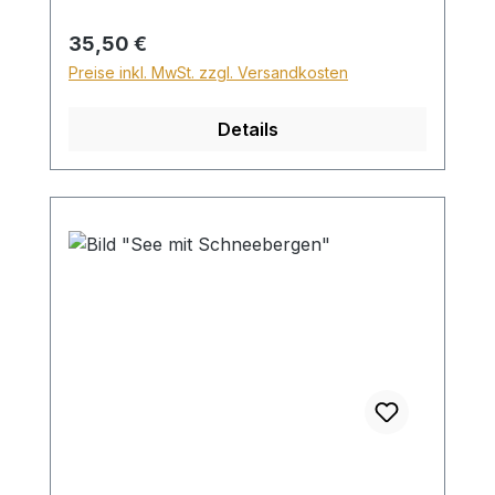
28,99€ berechnet. Für den Versand ins
Ausland beträgt der Sperrgutzuschlag
Regulärer Preis:
35,50 €
30€.
Preise inkl. MwSt. zzgl. Versandkosten
Details