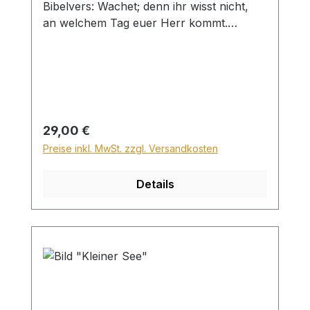
Bibelvers: Wachet; denn ihr wisst nicht,
an welchem Tag euer Herr kommt.
Matth. 24,42 Beim Versand von Bildern ab
dem Format Breite 60 und/oder Länge
120cm wird für den Versand innerhalb
Deutschlands ein Zuschlag für Sperrgut in
Höhe von 28,99€ berechnet. Für den
Versand ins Ausland beträgt der
Regulärer Preis:
29,00 €
Sperrgutzuschlag 30€.
Preise inkl. MwSt. zzgl. Versandkosten
Details