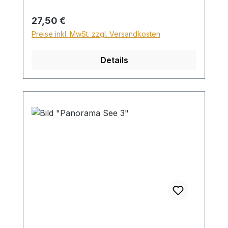
Für den Versand ins Ausland beträgt der
Sperrgutzuschlag 30€.
Regulärer Preis:
27,50 €
Preise inkl. MwSt. zzgl. Versandkosten
Details