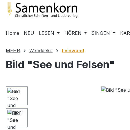
m Hauptinhalt springen
Zur Suche springen
Zur Hauptnavigation springen
Home
NEU
LESEN
HÖREN
SINGEN
KA
MEHR
Wanddeko
Leinwand
Bild "See und Felsen"
Bildergalerie überspringen