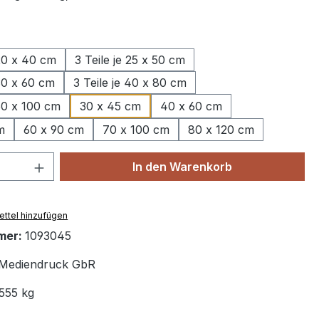
wählen
 20 x 40 cm
3 Teile je 25 x 50 cm
 30 x 60 cm
3 Teile je 40 x 80 cm
 50 x 100 cm
30 x 45 cm
40 x 60 cm
m
60 x 90 cm
70 x 100 cm
80 x 120 cm
 Anzahl: Gib den gewünschten Wert ein 
In den Warenkorb
ttel hinzufügen
mer:
1093045
Mediendruck GbR
555 kg