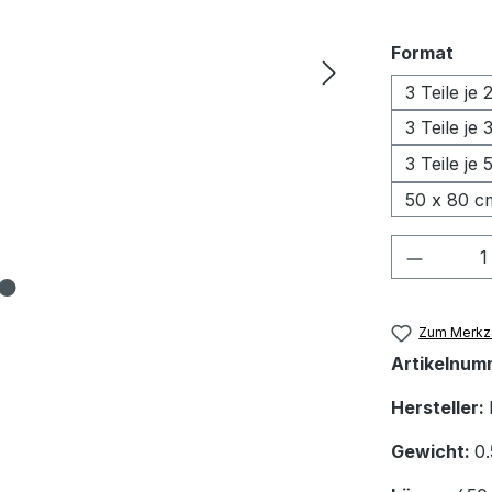
aus
Format
3 Teile je
3 Teile je
3 Teile je
50 x 80 c
Produkt
Zum Merkze
Artikelnum
Hersteller:
Gewicht:
0.