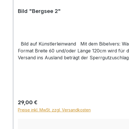
Bild "Bergsee 2"
Bild auf Künstlerleinwand Mit dem Bibelvers: Wachet; denn ihr wisst nicht, an welchem Tag euer Herr kommt. Matth. 24,42 Beim Versand von Bildern ab dem
Format Breite 60 und/oder Länge 120cm wird für d
Versand ins Ausland beträgt der Sperrgutzuschlag
Regulärer Preis:
29,00 €
Preise inkl. MwSt. zzgl. Versandkosten