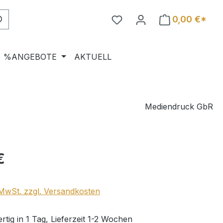
0,00 €*
%ANGEBOTE
AKTUELL
Mediendruck GbR
eis:
€
. MwSt. zzgl. Versandkosten
tig in 1 Tag, Lieferzeit 1-2 Wochen