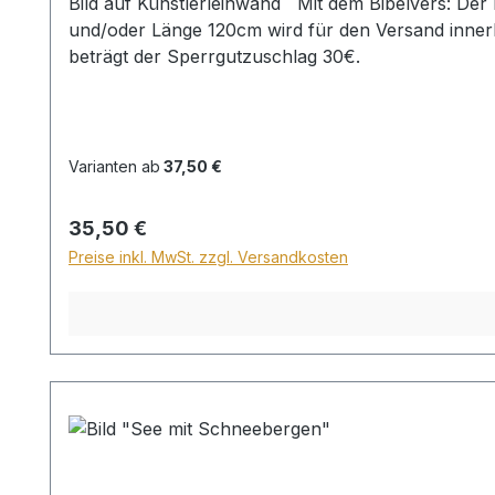
Bild auf Künstlerleinwand Mit dem Bibelvers: Der Herr denkt an uns und segnet uns ... Psalm 115,12 Beim Versand von Bildern ab dem Format Breite 60
und/oder Länge 120cm wird für den Versand inner
beträgt der Sperrgutzuschlag 30€.
Varianten ab
37,50 €
Regulärer Preis:
35,50 €
Preise inkl. MwSt. zzgl. Versandkosten