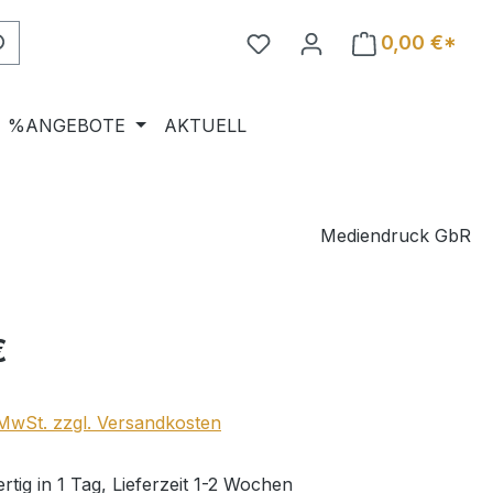
0,00 €*
%ANGEBOTE
AKTUELL
Mediendruck GbR
eis:
€
. MwSt. zzgl. Versandkosten
tig in 1 Tag, Lieferzeit 1-2 Wochen