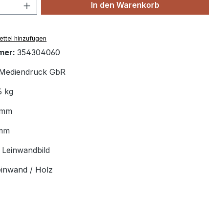
 Anzahl: Gib den gewünschten Wert ein 
In den Warenkorb
ttel hinzufügen
mer:
354304060
Mediendruck GbR
6 kg
 mm
mm
:
Leinwandbild
einwand / Holz