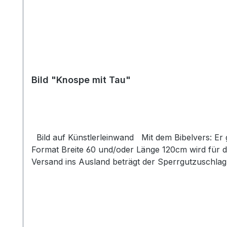
Bild "Knospe mit Tau"
Bild auf Künstlerleinwand Mit dem Bibelvers: Er gibt dem Müden Kraft, und Stärke genug dem Unvermögenden. Jes. 40,29 Beim Versand von Bildern ab dem
Format Breite 60 und/oder Länge 120cm wird für d
Versand ins Ausland beträgt der Sperrgutzuschlag