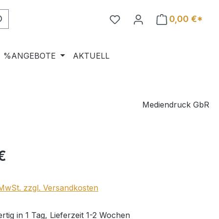
0,00 €*
%ANGEBOTE
AKTUELL
Mediendruck GbR
eis:
€
. MwSt. zzgl. Versandkosten
tig in 1 Tag, Lieferzeit 1-2 Wochen