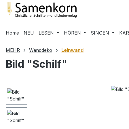
m Hauptinhalt springen
Zur Suche springen
Zur Hauptnavigation springen
Home
NEU
LESEN
HÖREN
SINGEN
KA
MEHR
Wanddeko
Leinwand
Bild "Schilf"
Bildergalerie überspringen