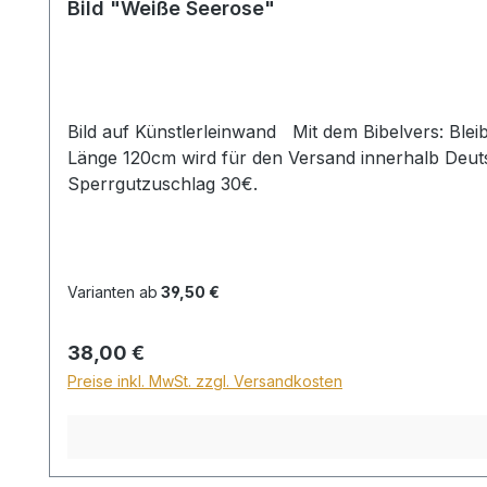
Bild "Weiße Seerose"
Bild auf Künstlerleinwand Mit dem Bibelvers: Bleibe fromm und halte dich recht ... Psalm 37,37 Beim Versand von Bildern ab dem Format Breite 60 und/oder
Länge 120cm wird für den Versand innerhalb Deuts
Sperrgutzuschlag 30€.
Varianten ab
39,50 €
Regulärer Preis:
38,00 €
Preise inkl. MwSt. zzgl. Versandkosten