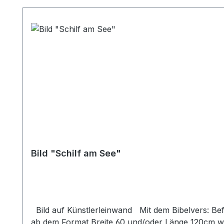
Bild "Schilf am See"
Bild auf Künstlerleinwand Mit dem Bibelvers: Befiehl dem Herrn deine Wege und hoffe auf ihn, er wird´s wohlmachen. Psalm 37,5 Beim Versand von Bildern
ab dem Format Breite 60 und/oder Länge 120cm wi