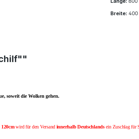
Länge:
800
Breite:
400
chilf""
ue
, soweit die Wolken gehen.
e 120cm
wird für den Versand
innerhalb Deutschlands
ein Zuschlag für 