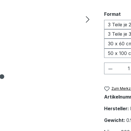
aus
Format
3 Teile je
3 Teile je
30 x 60 c
50 x 100 
Produkt
Zum Merkze
Artikelnum
Hersteller:
Gewicht:
0.