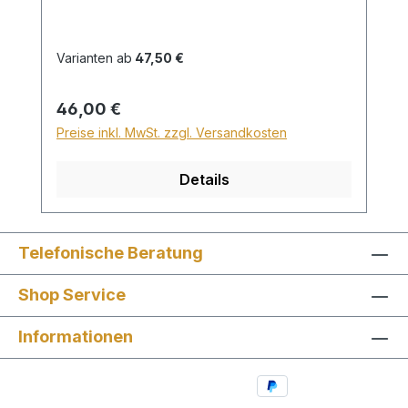
Länge 120cm wird für den Versand
innerhalb Deutschlands ein Zuschlag für
Sperrgut in Höhe von 28,99€ berechnet.
Varianten ab
47,50 €
Für den Versand ins Ausland beträgt der
Sperrgutzuschlag 30€.
Regulärer Preis:
46,00 €
Preise inkl. MwSt. zzgl. Versandkosten
Details
Telefonische Beratung
Shop Service
Informationen