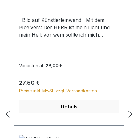
Bild auf Künstlerleinwand Mit dem
Bibelvers: Der HERR ist mein Licht und
mein Heil: vor wem sollte ich mich
fürchten? Der HERR ist meines Lebens
Kraft: vor wem sollte mir grauen? Ps. 27,1
Beim Versand von Bildern ab dem
Format Breite 60 und/oder Länge 120cm
Varianten ab
29,00 €
wird für den Versand innerhalb
Deutschlands ein Zuschlag für Sperrgut in
Regulärer Preis:
27,50 €
Höhe von 28,99€ berechnet. Für den
Preise inkl. MwSt. zzgl. Versandkosten
Versand ins Ausland beträgt der
Sperrgutzuschlag 30€.
Details