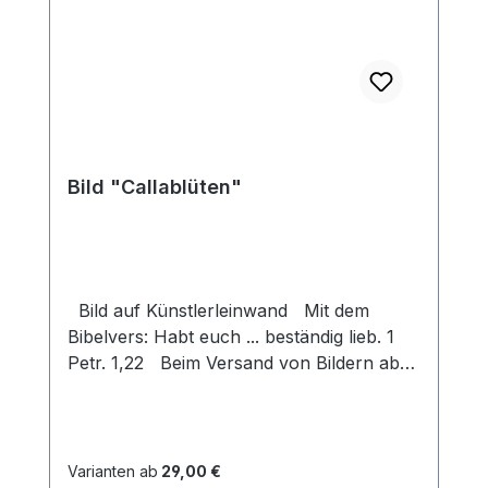
Bild "Callablüten"
Bild auf Künstlerleinwand Mit dem
Bibelvers: Habt euch ... beständig lieb. 1
Petr. 1,22 Beim Versand von Bildern ab
dem Format Breite 60 und/oder Länge
120cm wird für den Versand innerhalb
Deutschlands ein Zuschlag für Sperrgut in
Höhe von 28,99€ berechnet. Für den
Varianten ab
29,00 €