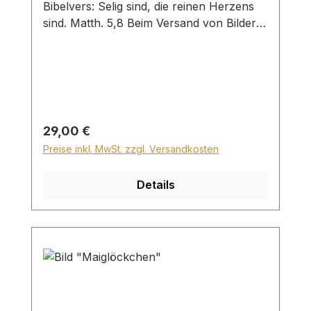
Bibelvers: Selig sind, die reinen Herzens
sind. Matth. 5,8 Beim Versand von Bildern
ab dem Format Breite 60 und/oder Länge
120cm wird für den Versand innerhalb
Deutschlands ein Zuschlag für Sperrgut in
Höhe von 28,99€ berechnet. Für den
Versand ins Ausland beträgt der
Sperrgutzuschlag 30€.
Regulärer Preis:
29,00 €
Preise inkl. MwSt. zzgl. Versandkosten
Details