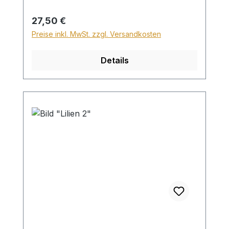
Versand ins Ausland beträgt der
Sperrgutzuschlag 30€.
Regulärer Preis:
27,50 €
Preise inkl. MwSt. zzgl. Versandkosten
Details