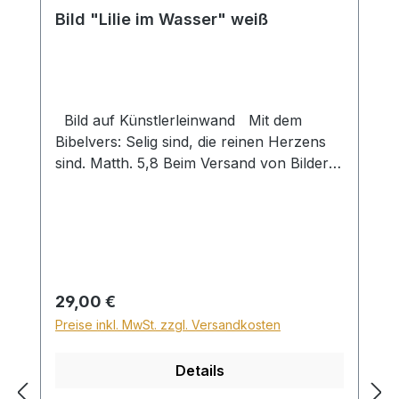
Bild "Lilie im Wasser" weiß
Bild auf Künstlerleinwand Mit dem
Bibelvers: Selig sind, die reinen Herzens
sind. Matth. 5,8 Beim Versand von Bildern
ab dem Format Breite 60 und/oder Länge
120cm wird für den Versand innerhalb
Deutschlands ein Zuschlag für Sperrgut in
Höhe von 28,99€ berechnet. Für den
Versand ins Ausland beträgt der
Sperrgutzuschlag 30€.
Regulärer Preis:
29,00 €
Preise inkl. MwSt. zzgl. Versandkosten
Details