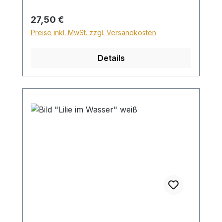
28,99€ berechnet. Für den Versand ins
Ausland beträgt der Sperrgutzuschlag
Regulärer Preis:
27,50 €
30€.
Preise inkl. MwSt. zzgl. Versandkosten
Details