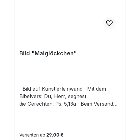
Bild "Maiglöckchen"
Bild auf Künstlerleinwand Mit dem
Bibelvers: Du, Herr, segnest
die Gerechten. Ps. 5,13a Beim Versand
von Bildern ab dem Format Breite 60
und/oder Länge 120cm wird für den
Versand innerhalb Deutschlands ein
Zuschlag für Sperrgut in Höhe von
Varianten ab
29,00 €