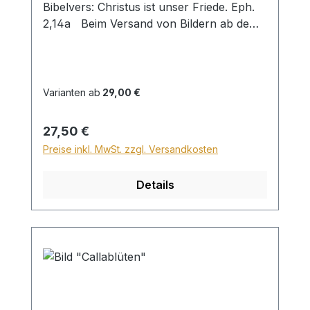
Bibelvers: Christus ist unser Friede. Eph.
2,14a Beim Versand von Bildern ab dem
Format Breite 60 und/oder Länge 120cm
wird für den Versand innerhalb
Deutschlands ein Zuschlag für Sperrgut in
Höhe von 28,99€ berechnet. Für den
Varianten ab
29,00 €
Versand ins Ausland beträgt der
Sperrgutzuschlag 30€.
Regulärer Preis:
27,50 €
Preise inkl. MwSt. zzgl. Versandkosten
Details