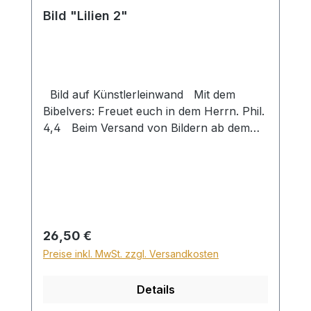
Bild "Lilien 2"
Bild auf Künstlerleinwand Mit dem
Bibelvers: Freuet euch in dem Herrn. Phil.
4,4 Beim Versand von Bildern ab dem
Format Breite 60 und/oder Länge 120cm
wird für den Versand innerhalb
Deutschlands ein Zuschlag für Sperrgut in
Höhe von 28,99€ berechnet. Für den
Versand ins Ausland beträgt der
Sperrgutzuschlag 30€.
Regulärer Preis:
26,50 €
Preise inkl. MwSt. zzgl. Versandkosten
Details