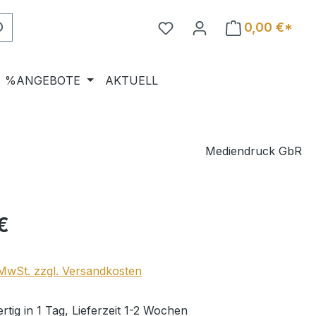
0,00 €*
%ANGEBOTE
AKTUELL
Mediendruck GbR
eis:
€
. MwSt. zzgl. Versandkosten
tig in 1 Tag, Lieferzeit 1-2 Wochen