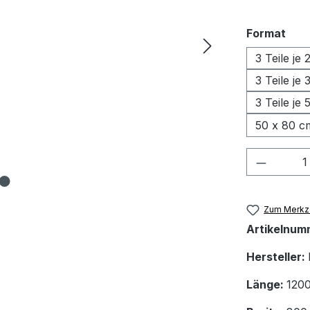
aus
Format
3 Teile je
3 Teile je
3 Teile je
50 x 80 c
Produkt
Zum Merkze
Artikelnum
Hersteller:
Länge:
120