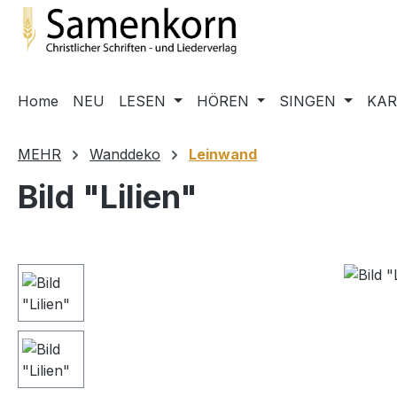
m Hauptinhalt springen
Zur Suche springen
Zur Hauptnavigation springen
Home
NEU
LESEN
HÖREN
SINGEN
KA
MEHR
Wanddeko
Leinwand
Bild "Lilien"
Bildergalerie überspringen