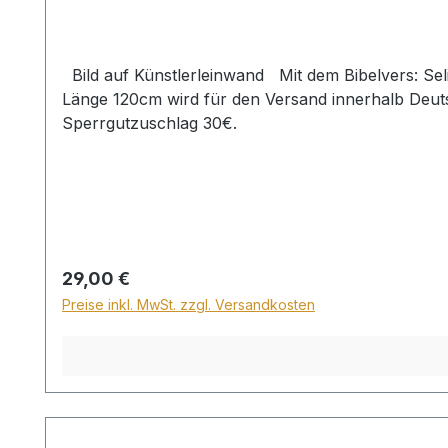
Bild auf Künstlerleinwand Mit dem Bibelvers: Selig sind, die reinen Herzens sind. Matth. 5,8 Beim Versand von Bildern ab dem Format Breite 60 und/oder
Länge 120cm wird für den Versand innerhalb Deuts
Sperrgutzuschlag 30€.
Regulärer Preis:
29,00 €
Preise inkl. MwSt. zzgl. Versandkosten