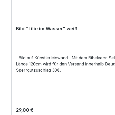
Bild "Lilie im Wasser" weiß
Bild auf Künstlerleinwand Mit dem Bibelvers: Selig sind, die reinen Herzens sind. Matth. 5,8 Beim Versand von Bildern ab dem Format Breite 60 und/oder
Länge 120cm wird für den Versand innerhalb Deuts
Sperrgutzuschlag 30€.
Regulärer Preis:
29,00 €