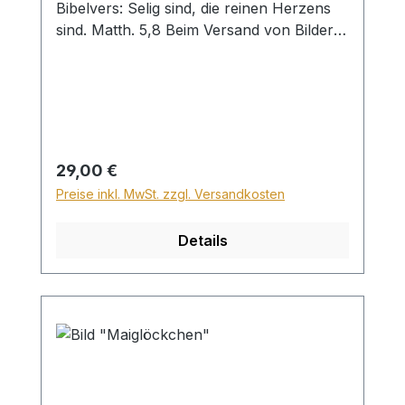
Bibelvers: Selig sind, die reinen Herzens
sind. Matth. 5,8 Beim Versand von Bildern
ab dem Format Breite 60 und/oder Länge
120cm wird für den Versand innerhalb
Deutschlands ein Zuschlag für Sperrgut in
Höhe von 28,99€ berechnet. Für den
Versand ins Ausland beträgt der
Sperrgutzuschlag 30€.
Regulärer Preis:
29,00 €
Preise inkl. MwSt. zzgl. Versandkosten
Details