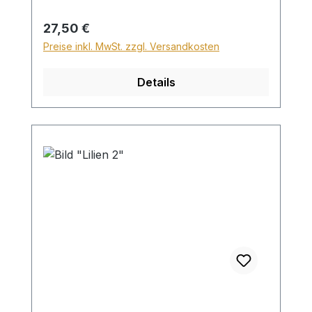
Versand ins Ausland beträgt der
Sperrgutzuschlag 30€.
Regulärer Preis:
27,50 €
Preise inkl. MwSt. zzgl. Versandkosten
Details