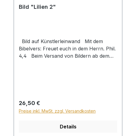
Bild "Lilien 2"
Bild auf Künstlerleinwand Mit dem
Bibelvers: Freuet euch in dem Herrn. Phil.
4,4 Beim Versand von Bildern ab dem
Format Breite 60 und/oder Länge 120cm
wird für den Versand innerhalb
Deutschlands ein Zuschlag für Sperrgut in
Höhe von 28,99€ berechnet. Für den
Versand ins Ausland beträgt der
Sperrgutzuschlag 30€.
Regulärer Preis:
26,50 €
Preise inkl. MwSt. zzgl. Versandkosten
Details