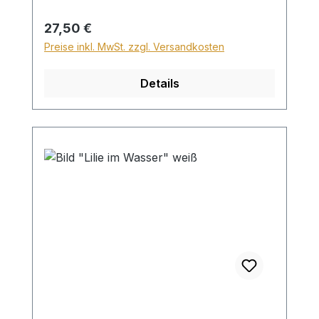
28,99€ berechnet. Für den Versand ins
Ausland beträgt der Sperrgutzuschlag
Regulärer Preis:
27,50 €
30€.
Preise inkl. MwSt. zzgl. Versandkosten
Details