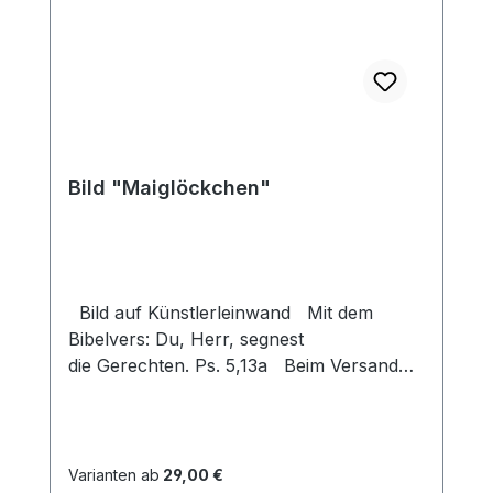
Bild "Maiglöckchen"
Bild auf Künstlerleinwand Mit dem
Bibelvers: Du, Herr, segnest
die Gerechten. Ps. 5,13a Beim Versand
von Bildern ab dem Format Breite 60
und/oder Länge 120cm wird für den
Versand innerhalb Deutschlands ein
Zuschlag für Sperrgut in Höhe von
Varianten ab
29,00 €