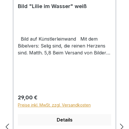
Bild "Lilie im Wasser" weiß
Bild auf Künstlerleinwand Mit dem
Bibelvers: Selig sind, die reinen Herzens
sind. Matth. 5,8 Beim Versand von Bildern
ab dem Format Breite 60 und/oder Länge
120cm wird für den Versand innerhalb
Deutschlands ein Zuschlag für Sperrgut in
Höhe von 28,99€ berechnet. Für den
Versand ins Ausland beträgt der
Sperrgutzuschlag 30€.
Regulärer Preis:
29,00 €
Preise inkl. MwSt. zzgl. Versandkosten
Details