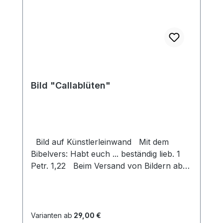
Bild "Callablüten"
Bild auf Künstlerleinwand Mit dem
Bibelvers: Habt euch ... beständig lieb. 1
Petr. 1,22 Beim Versand von Bildern ab
dem Format Breite 60 und/oder Länge
120cm wird für den Versand innerhalb
Deutschlands ein Zuschlag für Sperrgut in
Höhe von 28,99€ berechnet. Für den
Varianten ab
29,00 €