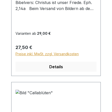
Bibelvers: Christus ist unser Friede. Eph.
2,14a Beim Versand von Bildern ab dem
Format Breite 60 und/oder Länge 120cm
wird für den Versand innerhalb
Deutschlands ein Zuschlag für Sperrgut in
Höhe von 28,99€ berechnet. Für den
Varianten ab
29,00 €
Versand ins Ausland beträgt der
Sperrgutzuschlag 30€.
Regulärer Preis:
27,50 €
Preise inkl. MwSt. zzgl. Versandkosten
Details