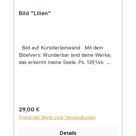
Bild "Lilien"
Bild auf Künstlerleinwand Mit dem
Bibelvers: Wunderbar sind deine Werke;
das erkennt meine Seele. Ps. 139,14b
Beim Versand von Bildern ab dem Format
Breite 60 und/oder Länge 120cm wird für
den Versand innerhalb Deutschlands ein
Zuschlag für Sperrgut in Höhe von
28,99€ berechnet. Für den Versand ins
Ausland beträgt der Sperrgutzuschlag
Regulärer Preis:
29,00 €
30€.
Preise inkl. MwSt. zzgl. Versandkosten
Details