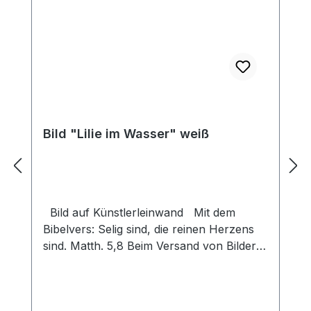
Bild "Lilie im Wasser" weiß
Bild auf Künstlerleinwand Mit dem
Bibelvers: Selig sind, die reinen Herzens
sind. Matth. 5,8 Beim Versand von Bildern
ab dem Format Breite 60 und/oder Länge
120cm wird für den Versand innerhalb
Deutschlands ein Zuschlag für Sperrgut in