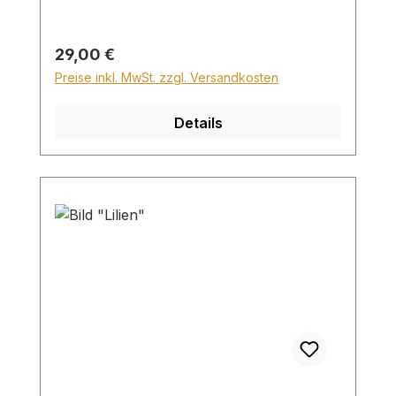
Höhe von 28,99€ berechnet. Für den
Versand ins Ausland beträgt der
Sperrgutzuschlag 30€.
Regulärer Preis:
29,00 €
Preise inkl. MwSt. zzgl. Versandkosten
Details