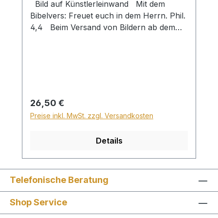
Bild auf Künstlerleinwand Mit dem
Bibelvers: Freuet euch in dem Herrn. Phil.
4,4 Beim Versand von Bildern ab dem
Format Breite 60 und/oder Länge 120cm
wird für den Versand innerhalb
Deutschlands ein Zuschlag für Sperrgut in
Höhe von 28,99€ berechnet. Für den
Versand ins Ausland beträgt der
Sperrgutzuschlag 30€.
Regulärer Preis:
26,50 €
Preise inkl. MwSt. zzgl. Versandkosten
Details
Telefonische Beratung
Shop Service