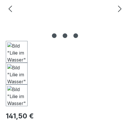
Regulärer Preis:
141,50 €