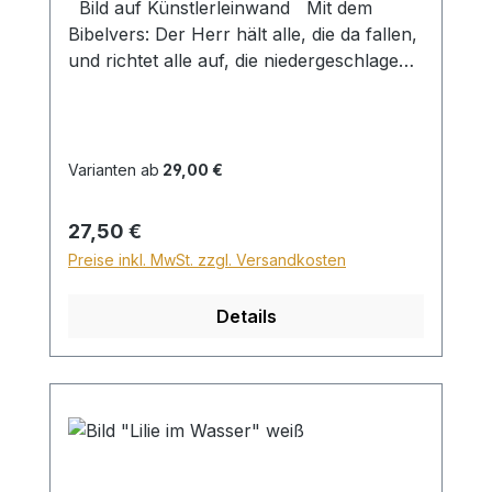
Bild auf Künstlerleinwand Mit dem
Bibelvers: Der Herr hält alle, die da fallen,
und richtet alle auf, die niedergeschlagen
sind. Psalm 145,14 Beim Versand von
Bildern ab dem Format Breite 60 und/oder
Länge 120cm wird für den Versand
innerhalb Deutschlands ein Zuschlag für
Varianten ab
29,00 €
Sperrgut in Höhe von 28,99€ berechnet.
Für den Versand ins Ausland beträgt der
Regulärer Preis:
27,50 €
Sperrgutzuschlag 30€.
Preise inkl. MwSt. zzgl. Versandkosten
Details