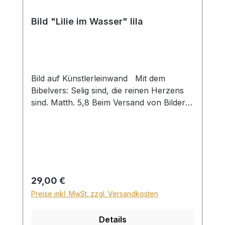
Bild "Lilie im Wasser" lila
Bild auf Künstlerleinwand Mit dem
Bibelvers: Selig sind, die reinen Herzens
sind. Matth. 5,8 Beim Versand von Bildern
ab dem Format Breite 60 und/oder Länge
120cm wird für den Versand innerhalb
Deutschlands ein Zuschlag für Sperrgut in
Höhe von 28,99€ berechnet. Für den
Versand ins Ausland beträgt der
Sperrgutzuschlag 30€.
Regulärer Preis:
29,00 €
Preise inkl. MwSt. zzgl. Versandkosten
Details