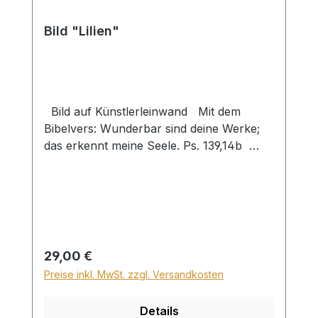
Bild "Lilien"
Bild auf Künstlerleinwand Mit dem
Bibelvers: Wunderbar sind deine Werke;
das erkennt meine Seele. Ps. 139,14b
Beim Versand von Bildern ab dem Format
Breite 60 und/oder Länge 120cm wird für
den Versand innerhalb Deutschlands ein
Zuschlag für Sperrgut in Höhe von
28,99€ berechnet. Für den Versand ins
Ausland beträgt der Sperrgutzuschlag
Regulärer Preis:
29,00 €
30€.
Preise inkl. MwSt. zzgl. Versandkosten
Details