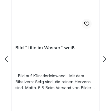
Bild "Lilie im Wasser" weiß
Bild auf Künstlerleinwand Mit dem
Bibelvers: Selig sind, die reinen Herzens
sind. Matth. 5,8 Beim Versand von Bildern
ab dem Format Breite 60 und/oder Länge
120cm wird für den Versand innerhalb
Deutschlands ein Zuschlag für Sperrgut in