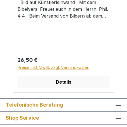
Bild auf Künstlerleinwand Mit dem
Bibelvers: Freuet euch in dem Herrn. Phil.
4,4 Beim Versand von Bildern ab dem
Format Breite 60 und/oder Länge 120cm
wird für den Versand innerhalb
Deutschlands ein Zuschlag für Sperrgut in
Höhe von 28,99€ berechnet. Für den
Versand ins Ausland beträgt der
Sperrgutzuschlag 30€.
Regulärer Preis:
26,50 €
Preise inkl. MwSt. zzgl. Versandkosten
Details
Telefonische Beratung
Shop Service