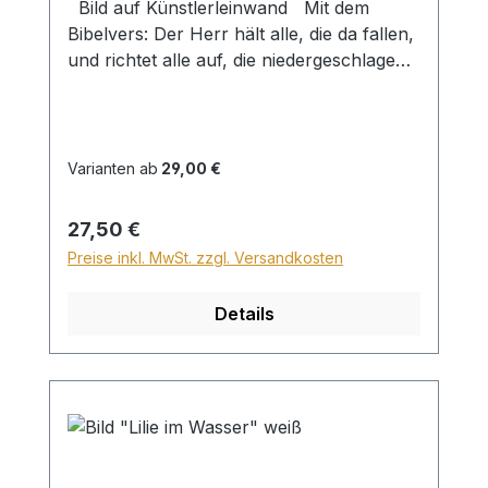
Bild auf Künstlerleinwand Mit dem
Bibelvers: Der Herr hält alle, die da fallen,
und richtet alle auf, die niedergeschlagen
sind. Psalm 145,14 Beim Versand von
Bildern ab dem Format Breite 60 und/oder
Länge 120cm wird für den Versand
innerhalb Deutschlands ein Zuschlag für
Varianten ab
29,00 €
Sperrgut in Höhe von 28,99€ berechnet.
Für den Versand ins Ausland beträgt der
Regulärer Preis:
27,50 €
Sperrgutzuschlag 30€.
Preise inkl. MwSt. zzgl. Versandkosten
Details