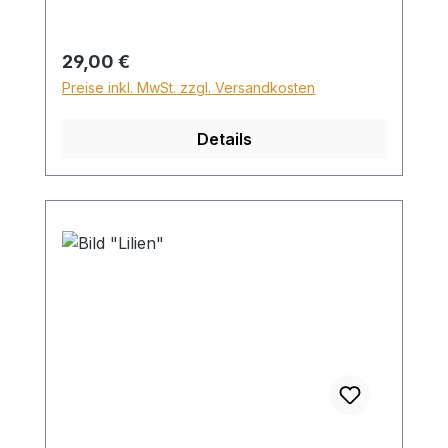
Höhe von 28,99€ berechnet. Für den
Versand ins Ausland beträgt der
Sperrgutzuschlag 30€.
Regulärer Preis:
29,00 €
Preise inkl. MwSt. zzgl. Versandkosten
Details