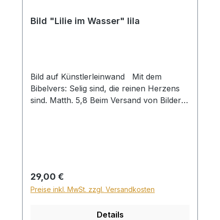
Bild "Lilie im Wasser" lila
Bild auf Künstlerleinwand Mit dem
Bibelvers: Selig sind, die reinen Herzens
sind. Matth. 5,8 Beim Versand von Bildern
ab dem Format Breite 60 und/oder Länge
120cm wird für den Versand innerhalb
Deutschlands ein Zuschlag für Sperrgut in
Höhe von 28,99€ berechnet. Für den
Versand ins Ausland beträgt der
Sperrgutzuschlag 30€.
Regulärer Preis:
29,00 €
Preise inkl. MwSt. zzgl. Versandkosten
Details