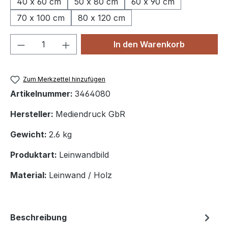
40 x 60 cm
50 x 80 cm
60 x 90 cm
70 x 100 cm
80 x 120 cm
Produkt Anzahl: Gib den gewünschten We
In den Warenkorb
Zum Merkzettel hinzufügen
Artikelnummer:
3464080
Hersteller:
Mediendruck GbR
Gewicht:
2.6 kg
Produktart:
Leinwandbild
Material:
Leinwand / Holz
Beschreibung