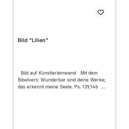
Bild "Lilien"
Bild auf Künstlerleinwand Mit dem
Bibelvers: Wunderbar sind deine Werke;
das erkennt meine Seele. Ps. 139,14b
Beim Versand von Bildern ab dem Format
Breite 60 und/oder Länge 120cm wird für
den Versand innerhalb Deutschlands ein
Zuschlag für Sperrgut in Höhe von
28,99€ berechnet. Für den Versand ins
Ausland beträgt der Sperrgutzuschlag