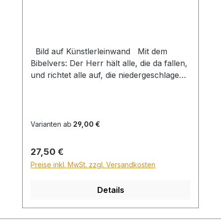
Bild auf Künstlerleinwand Mit dem
Bibelvers: Der Herr hält alle, die da fallen,
und richtet alle auf, die niedergeschlagen
sind. Psalm 145,14 Beim Versand von
Bildern ab dem Format Breite 60 und/oder
Länge 120cm wird für den Versand
innerhalb Deutschlands ein Zuschlag für
Varianten ab
29,00 €
Sperrgut in Höhe von 28,99€ berechnet.
Für den Versand ins Ausland beträgt der
Regulärer Preis:
27,50 €
Sperrgutzuschlag 30€.
Preise inkl. MwSt. zzgl. Versandkosten
Details