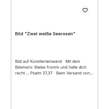
Bild "Zwei weiße Seerosen"
Bild auf Künstlerleinwand Mit dem
Bibelvers: Bleibe fromm und halte dich
recht ... Psalm 37,37 Beim Versand von
Bildern ab dem Format Breite 60 und/oder
Länge 120cm wird für den Versand
innerhalb Deutschlands ein Zuschlag für
Sperrgut in Höhe von 28,99€ berechnet.
Für den Versand ins Ausland beträgt der
Sperrgutzuschlag 30€.