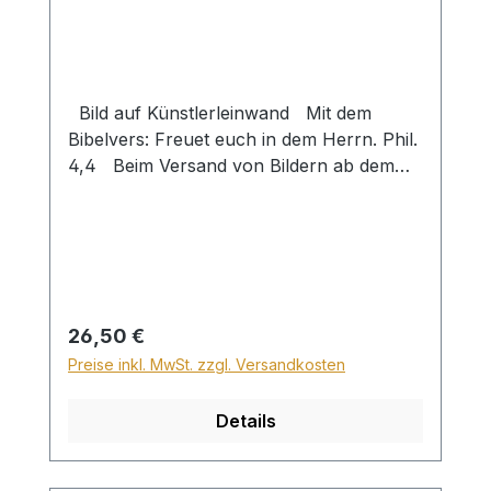
Bild auf Künstlerleinwand Mit dem
Bibelvers: Freuet euch in dem Herrn. Phil.
4,4 Beim Versand von Bildern ab dem
Format Breite 60 und/oder Länge 120cm
wird für den Versand innerhalb
Deutschlands ein Zuschlag für Sperrgut in
Höhe von 28,99€ berechnet. Für den
Versand ins Ausland beträgt der
Sperrgutzuschlag 30€.
Regulärer Preis:
26,50 €
Preise inkl. MwSt. zzgl. Versandkosten
Details