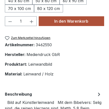
40 x 60 cm
50 x 80 cm
60 x 90 cm
70 x 100 cm
80 x 120 cm
Produkt Anzahl: Gib den gewünschten We
In den Warenkorb
Zum Merkzettel hinzufügen
Artikelnummer:
3462550
Hersteller:
Mediendruck GbR
Produktart:
Leinwandbild
Material:
Leinwand / Holz
Beschreibung
Bild auf Künstlerleinwand Mit dem Bibelvers: Selig
sind, die reinen Herzens sind. Matth. 5,8 Beim