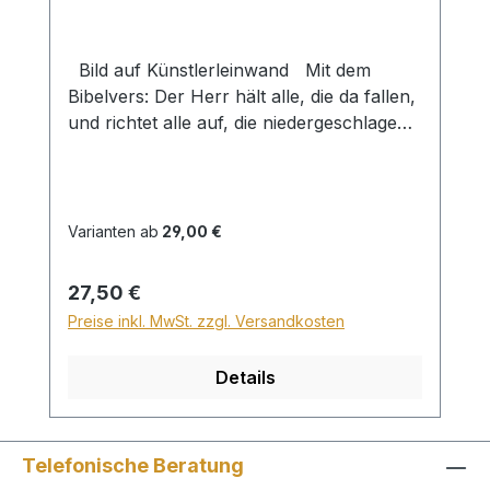
Bild auf Künstlerleinwand Mit dem
Bibelvers: Der Herr hält alle, die da fallen,
und richtet alle auf, die niedergeschlagen
sind. Psalm 145,14 Beim Versand von
Bildern ab dem Format Breite 60 und/oder
Länge 120cm wird für den Versand
innerhalb Deutschlands ein Zuschlag für
Varianten ab
29,00 €
Sperrgut in Höhe von 28,99€ berechnet.
Für den Versand ins Ausland beträgt der
Regulärer Preis:
27,50 €
Sperrgutzuschlag 30€.
Preise inkl. MwSt. zzgl. Versandkosten
Details
Telefonische Beratung