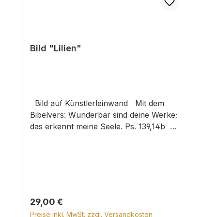
Bild "Lilien"
Bild auf Künstlerleinwand Mit dem
Bibelvers: Wunderbar sind deine Werke;
das erkennt meine Seele. Ps. 139,14b
Beim Versand von Bildern ab dem Format
Breite 60 und/oder Länge 120cm wird für
den Versand innerhalb Deutschlands ein
Zuschlag für Sperrgut in Höhe von
28,99€ berechnet. Für den Versand ins
Ausland beträgt der Sperrgutzuschlag
Regulärer Preis:
29,00 €
30€.
Preise inkl. MwSt. zzgl. Versandkosten