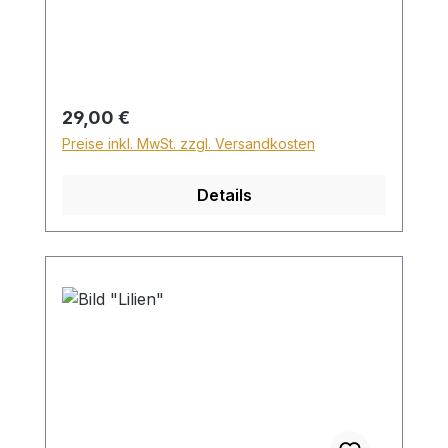
120cm wird für den Versand innerhalb
Deutschlands ein Zuschlag für Sperrgut in
Höhe von 28,99€ berechnet. Für den
Versand ins Ausland beträgt der
Sperrgutzuschlag 30€.
Regulärer Preis:
29,00 €
Preise inkl. MwSt. zzgl. Versandkosten
Details