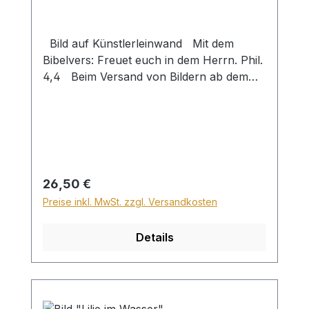
Bild auf Künstlerleinwand Mit dem
Bibelvers: Freuet euch in dem Herrn. Phil.
4,4 Beim Versand von Bildern ab dem
Format Breite 60 und/oder Länge 120cm
wird für den Versand innerhalb
Deutschlands ein Zuschlag für Sperrgut in
Höhe von 28,99€ berechnet. Für den
Versand ins Ausland beträgt der
Sperrgutzuschlag 30€.
Regulärer Preis:
26,50 €
Preise inkl. MwSt. zzgl. Versandkosten
Details