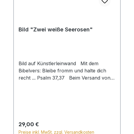
Bild "Zwei weiße Seerosen"
Bild auf Künstlerleinwand Mit dem
Bibelvers: Bleibe fromm und halte dich
recht ... Psalm 37,37 Beim Versand von
Bildern ab dem Format Breite 60 und/oder
Länge 120cm wird für den Versand
innerhalb Deutschlands ein Zuschlag für
Sperrgut in Höhe von 28,99€ berechnet.
Für den Versand ins Ausland beträgt der
Sperrgutzuschlag 30€.
Regulärer Preis:
29,00 €
Preise inkl. MwSt. zzgl. Versandkosten