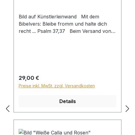
Bild auf Künstlerleinwand Mit dem
Bibelvers: Bleibe fromm und halte dich
recht ... Psalm 37,37 Beim Versand von
Bildern ab dem Format Breite 60 und/oder
Länge 120cm wird für den Versand
innerhalb Deutschlands ein Zuschlag für
Sperrgut in Höhe von 28,99€ berechnet.
Für den Versand ins Ausland beträgt der
Sperrgutzuschlag 30€.
Regulärer Preis:
29,00 €
Preise inkl. MwSt. zzgl. Versandkosten
Details