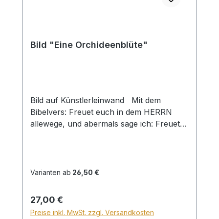
Bild "Eine Orchideenblüte"
Bild auf Künstlerleinwand Mit dem
Bibelvers: Freuet euch in dem HERRN
allewege, und abermals sage ich: Freuet
euch! Phil. 4,4 Beim Versand von Bildern
ab dem Format Breite 60 und/oder Länge
120cm wird für den Versand innerhalb
Deutschlands ein Zuschlag für Sperrgut in
Varianten ab
26,50 €
Höhe von 28,99€ berechnet. Für den
Versand ins Ausland beträgt der
Regulärer Preis:
27,00 €
Sperrgutzuschlag 30€.
Preise inkl. MwSt. zzgl. Versandkosten