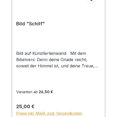
Bild "Schilf"
Bild auf Künstlerleinwand Mit dem
Bibelvers: Denn deine Gnade reicht,
soweit der Himmel ist, und deine Treue,
soweit die Wolken gehen. Ps. 108,5 Beim
Versand von Bildern ab dem Format Breite
60 und/oder Länge 120cm wird für den
Versand innerhalb Deutschlands ein
Varianten ab
26,50 €
Zuschlag für Sperrgut in Höhe von
28,99€ berechnet. Für den Versand ins
Regulärer Preis:
25,00 €
Ausland beträgt der Sperrgutzuschlag
Preise inkl. MwSt. zzgl. Versandkosten
30€.