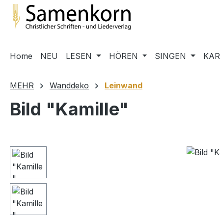
m Hauptinhalt springen
Zur Suche springen
Zur Hauptnavigation springen
Home
NEU
LESEN
HÖREN
SINGEN
KA
MEHR
Wanddeko
Leinwand
Bild "Kamille"
Bildergalerie überspringen