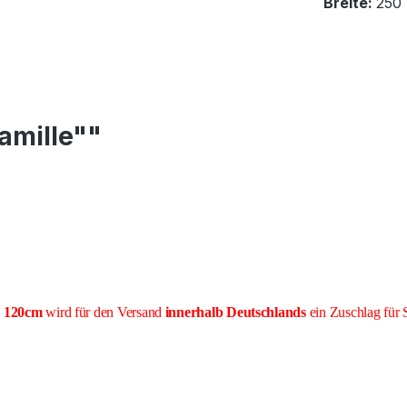
Breite:
250
amille""
e 120cm
wird für den Versand
innerhalb Deutschlands
ein Zuschlag für 