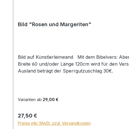
Bild "Rosen und Margeriten"
Bild auf Künstlerleinwand Mit dem Bibelvers: Aber das ist meine Freude, dass ich mich zu Gott halte... Ps. 73,28 Beim Versand von Bildern ab dem Format
Breite 60 und/oder Länge 120cm wird für den Vers
Ausland beträgt der Sperrgutzuschlag 30€.
Varianten ab
29,00 €
Regulärer Preis:
27,50 €
Preise inkl. MwSt. zzgl. Versandkosten