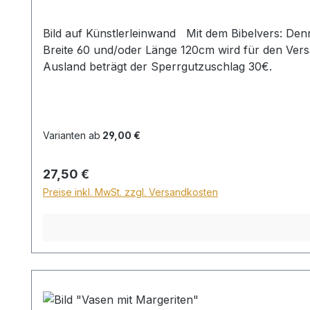
Bild auf Künstlerleinwand Mit dem Bibelvers: Denn Christus ist mein Leben und Sterben ist mein Gewinn. Phil. 4,4 Beim Versand von Bildern ab dem Format
Breite 60 und/oder Länge 120cm wird für den Vers
Ausland beträgt der Sperrgutzuschlag 30€.
Varianten ab
29,00 €
Regulärer Preis:
27,50 €
Preise inkl. MwSt. zzgl. Versandkosten