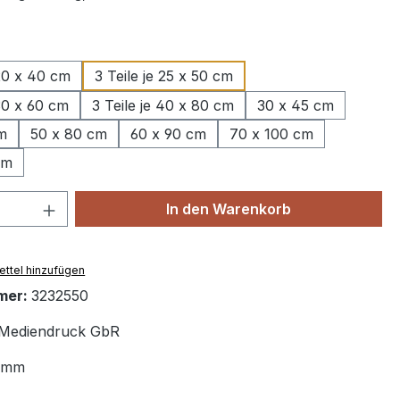
wählen
 20 x 40 cm
3 Teile je 25 x 50 cm
 30 x 60 cm
3 Teile je 40 x 80 cm
30 x 45 cm
m
50 x 80 cm
60 x 90 cm
70 x 100 cm
cm
 Anzahl: Gib den gewünschten Wert ein 
In den Warenkorb
ttel hinzufügen
mer:
3232550
Mediendruck GbR
 mm