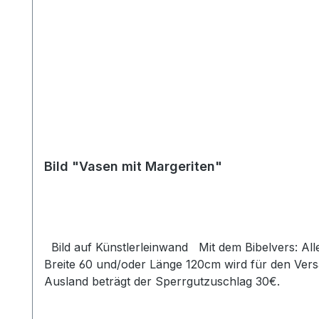
Bild "Vasen mit Margeriten"
Bild auf Künstlerleinwand Mit dem Bibelvers: Alle eure Sorge werft auf ihn; denn er sorgt für euch. 1.Petr. 5,7 Beim Versand von Bildern ab dem Format
Breite 60 und/oder Länge 120cm wird für den Vers
Ausland beträgt der Sperrgutzuschlag 30€.