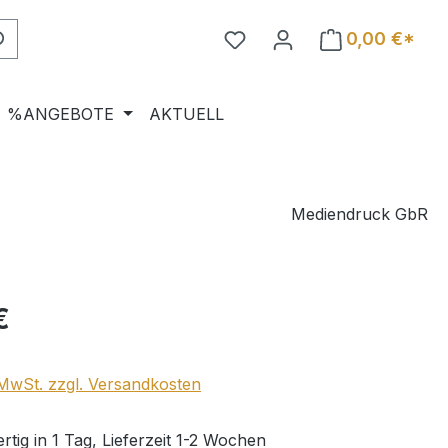
0,00 €*
%ANGEBOTE
AKTUELL
Mediendruck GbR
eis:
€
. MwSt. zzgl. Versandkosten
tig in 1 Tag, Lieferzeit 1-2 Wochen