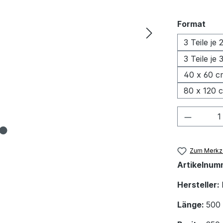
aus
Format
3 Teile je
3 Teile je
40 x 60 c
80 x 120 
Produkt
Zum Merkze
Artikelnum
Hersteller:
Länge:
500