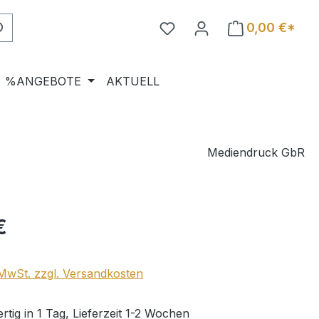
0,00 €*
%ANGEBOTE
AKTUELL
Mediendruck GbR
eis:
€
. MwSt. zzgl. Versandkosten
tig in 1 Tag, Lieferzeit 1-2 Wochen