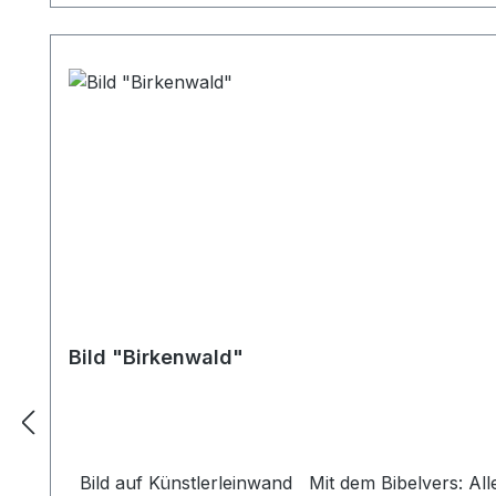
Bild "Birkenwald"
Bild auf Künstlerleinwand Mit dem Bibelvers: Alle meine Wege liegen offen vor Dir. Ps. 119,168 Beim Versand von Bildern ab dem Format Breite 60 und/oder