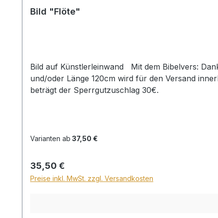
Bild "Flöte"
Bild auf Künstlerleinwand Mit dem Bibelvers: Danket dem Herrn; denn er ist freundlich ... Ps. 106,1 Beim Versand von Bildern ab dem Format Breite 60
und/oder Länge 120cm wird für den Versand inner
beträgt der Sperrgutzuschlag 30€.
Varianten ab
37,50 €
Regulärer Preis:
35,50 €
Preise inkl. MwSt. zzgl. Versandkosten