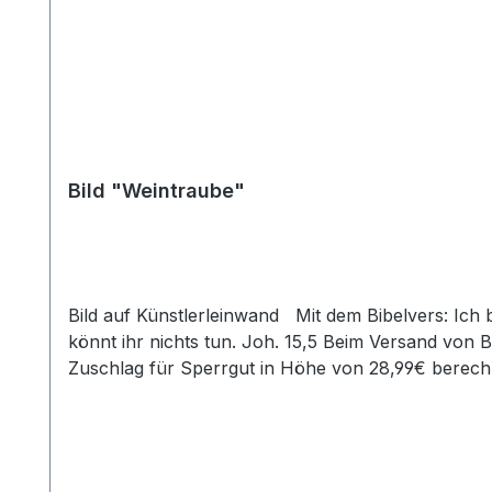
Bild "Weintraube"
Bild auf Künstlerleinwand Mit dem Bibelvers: Ich bin der Weinstock, ihr seid die Reben. Wer in mir bleibt und ich in ihm, der bringt viel Frucht; denn ohne mich
könnt ihr nichts tun. Joh. 15,5 Beim Versand von
Zuschlag für Sperrgut in Höhe von 28,99€ berechn