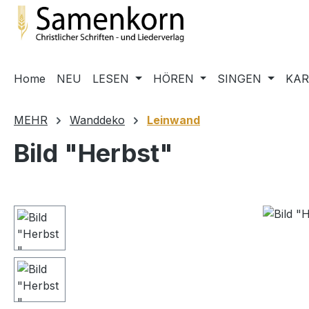
m Hauptinhalt springen
Zur Suche springen
Zur Hauptnavigation springen
Home
NEU
LESEN
HÖREN
SINGEN
KA
MEHR
Wanddeko
Leinwand
Bild "Herbst"
Bildergalerie überspringen