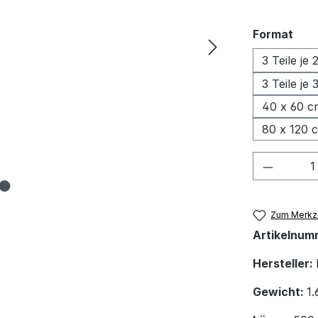
aus
Format
3 Teile je
3 Teile je
40 x 60 c
80 x 120 
Produkt
Zum Merkze
Artikelnum
Hersteller:
Gewicht:
1.