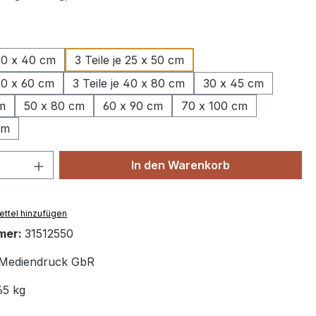
wählen
 20 x 40 cm
3 Teile je 25 x 50 cm
 30 x 60 cm
3 Teile je 40 x 80 cm
30 x 45 cm
m
50 x 80 cm
60 x 90 cm
70 x 100 cm
cm
 Anzahl: Gib den gewünschten Wert ein 
In den Warenkorb
ttel hinzufügen
mer:
31512550
Mediendruck GbR
65 kg