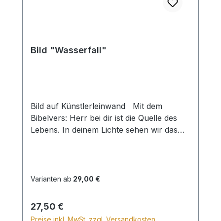
Bild "Wasserfall"
Bild auf Künstlerleinwand Mit dem
Bibelvers: Herr bei dir ist die Quelle des
Lebens. In deinem Lichte sehen wir das
Licht. Psalm 36,10 Beim Versand von
Bildern ab dem Format Breite 60 und/oder
Länge 120cm wird für den Versand
innerhalb Deutschlands ein Zuschlag für
Varianten ab
29,00 €
Sperrgut in Höhe von 28,99€ berechnet.
Für den Versand ins Ausland beträgt der
Regulärer Preis:
27,50 €
Sperrgutzuschlag 30€.
Preise inkl. MwSt. zzgl. Versandkosten