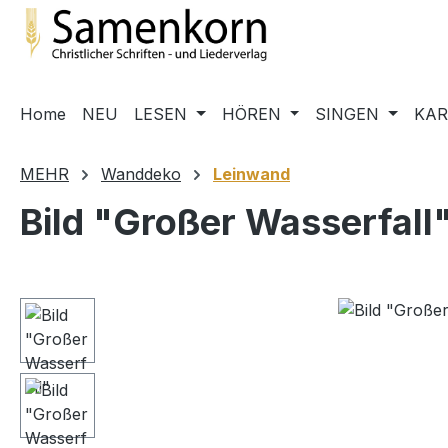
m Hauptinhalt springen
Zur Suche springen
Zur Hauptnavigation springen
Home
NEU
LESEN
HÖREN
SINGEN
KA
MEHR
Wanddeko
Leinwand
Bild "Großer Wasserfall
Bildergalerie überspringen