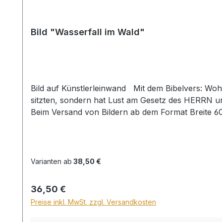
Bild "Wasserfall im Wald"
Bild auf Künstlerleinwand Mit dem Bibelvers: Wohl
sitzten, sondern hat Lust am Gesetz des HERRN un
Beim Versand von Bildern ab dem Format Breite 6
28,99€ berechnet. Für den Versand ins Ausland be
Varianten ab
38,50 €
Regulärer Preis:
36,50 €
Preise inkl. MwSt. zzgl. Versandkosten