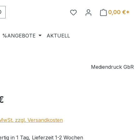
0,00 €*
%ANGEBOTE
AKTUELL
Mediendruck GbR
eis:
€
. MwSt. zzgl. Versandkosten
tig in 1 Tag, Lieferzeit 1-2 Wochen