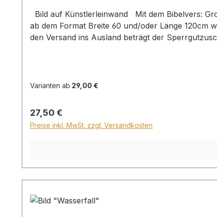
Bild auf Künstlerleinwand Mit dem Bibelvers: Groß sind die Werke des HERRN; wer sie erforscht, der hat Freude daran. Ps. 111,2 Beim Versand von Bildern
ab dem Format Breite 60 und/oder Länge 120cm wi
den Versand ins Ausland beträgt der Sperrgutzusc
Varianten ab
29,00 €
Regulärer Preis:
27,50 €
Preise inkl. MwSt. zzgl. Versandkosten