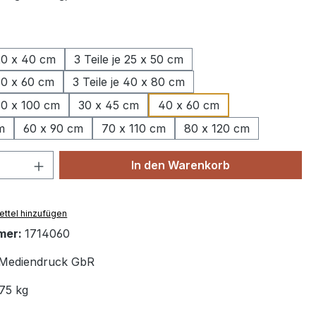
wählen
 20 x 40 cm
3 Teile je 25 x 50 cm
 30 x 60 cm
3 Teile je 40 x 80 cm
 50 x 100 cm
30 x 45 cm
40 x 60 cm
m
60 x 90 cm
70 x 110 cm
80 x 120 cm
 Anzahl: Gib den gewünschten Wert ein 
In den Warenkorb
ttel hinzufügen
mer:
1714060
Mediendruck GbR
75 kg