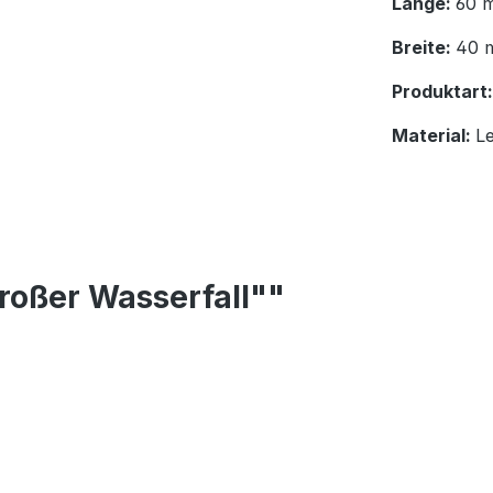
Länge:
60 
Breite:
40 
Produktart
Material:
L
roßer Wasserfall""