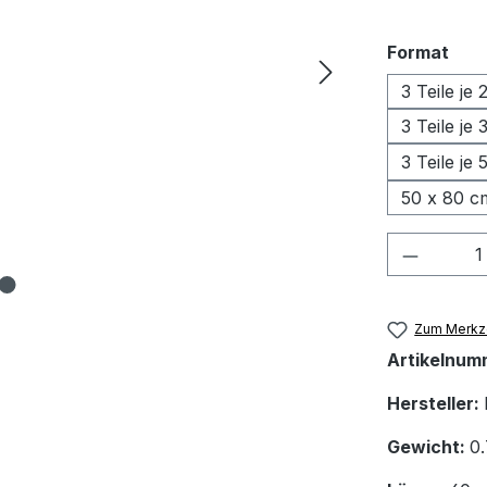
aus
Format
3 Teile je
3 Teile je
3 Teile je
50 x 80 c
Produkt
Zum Merkze
Artikelnum
Hersteller:
Gewicht:
0.