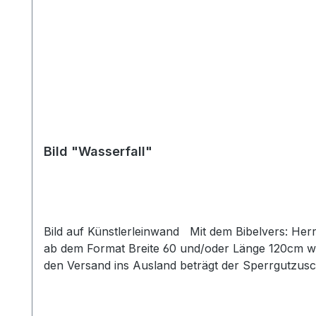
Bild "Wasserfall"
Bild auf Künstlerleinwand Mit dem Bibelvers: Herr bei dir ist die Quelle des Lebens. In deinem Lichte sehen wir das Licht. Psalm 36,10 Beim Versand von Bildern
ab dem Format Breite 60 und/oder Länge 120cm wi
den Versand ins Ausland beträgt der Sperrgutzusc