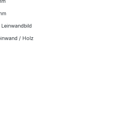
mm
mm
:
Leinwandbild
einwand / Holz