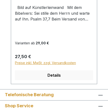
Bild auf Künstlerleinwand Mit dem
Bibelvers: Sei stille dem Herrn und warte
auf Ihn. Psalm 37,7 Beim Versand von
Bildern ab dem Format Breite 60 und/oder
Länge 120cm wird für den Versand
innerhalb Deutschlands ein Zuschlag für
Sperrgut in Höhe von 28,99€ berechnet.
Varianten ab
29,00 €
Für den Versand ins Ausland beträgt der
Sperrgutzuschlag 30€.
Regulärer Preis:
27,50 €
Preise inkl. MwSt. zzgl. Versandkosten
Details
Telefonische Beratung
Shop Service