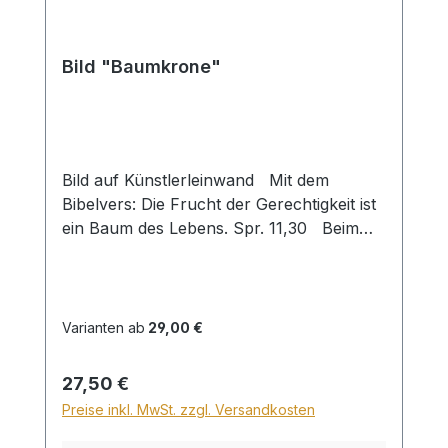
Bild "Baumkrone"
Bild auf Künstlerleinwand Mit dem
Bibelvers: Die Frucht der Gerechtigkeit ist
ein Baum des Lebens. Spr. 11,30 Beim
Versand von Bildern ab dem Format Breite
60 und/oder Länge 120cm wird für den
Versand innerhalb Deutschlands ein
Zuschlag für Sperrgut in Höhe von
Varianten ab
29,00 €
28,99€ berechnet. Für den Versand ins
Ausland beträgt der Sperrgutzuschlag
Regulärer Preis:
27,50 €
30€.
Preise inkl. MwSt. zzgl. Versandkosten