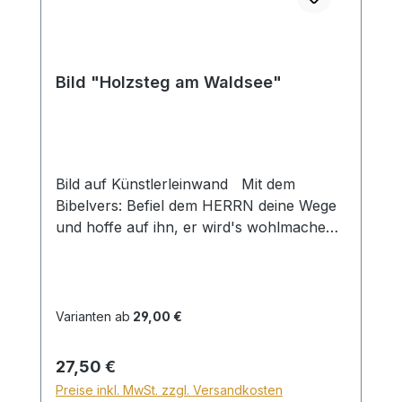
Bild "Holzsteg am Waldsee"
Bild auf Künstlerleinwand Mit dem
Bibelvers: Befiel dem HERRN deine Wege
und hoffe auf ihn, er wird's wohlmachen
Psalm 37,5 Beim Versand von Bildern ab
dem Format Breite 60 und/oder Länge
120cm wird für den Versand innerhalb
Deutschlands ein Zuschlag für Sperrgut in
Varianten ab
29,00 €
Höhe von 28,99€ berechnet. Für den
Versand ins Ausland beträgt der
Regulärer Preis:
27,50 €
Sperrgutzuschlag 30€.
Preise inkl. MwSt. zzgl. Versandkosten