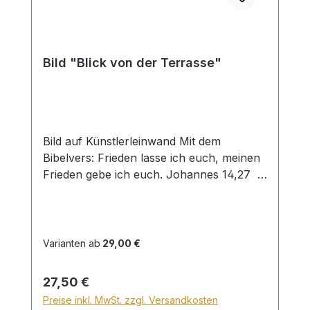
Bild "Blick von der Terrasse"
Bild auf Künstlerleinwand Mit dem
Bibelvers: Frieden lasse ich euch, meinen
Frieden gebe ich euch. Johannes 14,27
Beim Versand von Bildern ab dem Format
Breite 60 und/oder Länge 120cm wird für
den Versand innerhalb Deutschlands ein
Zuschlag für Sperrgut in Höhe von
Varianten ab
29,00 €
28,99€ berechnet. Für den Versand ins
Ausland beträgt der Sperrgutzuschlag
Regulärer Preis:
27,50 €
30€.
Preise inkl. MwSt. zzgl. Versandkosten