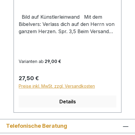
Bild auf Künstlerleinwand Mit dem
Bibelvers: Verlass dich auf den Herrn von
ganzem Herzen. Spr. 3,5 Beim Versand
von Bildern ab dem Format Breite 60
und/oder Länge 120cm wird für den
Versand innerhalb Deutschlands ein
Zuschlag für Sperrgut in Höhe von
Varianten ab
29,00 €
28,99€ berechnet. Für den Versand ins
Ausland beträgt der Sperrgutzuschlag
Regulärer Preis:
27,50 €
30€.
Preise inkl. MwSt. zzgl. Versandkosten
Details
Telefonische Beratung