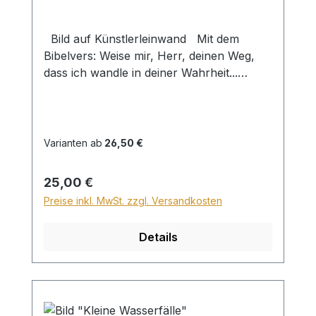
Bild auf Künstlerleinwand Mit dem
Bibelvers: Weise mir, Herr, deinen Weg,
dass ich wandle in deiner Wahrheit...
Psalm 86,11 Beim Versand von Bildern ab
dem Format Breite 60 und/oder Länge
120cm wird für den Versand innerhalb
Deutschlands ein Zuschlag für Sperrgut in
Varianten ab
26,50 €
Höhe von 28,99€ berechnet. Für den
Versand ins Ausland beträgt der
Regulärer Preis:
25,00 €
Sperrgutzuschlag 30€.
Preise inkl. MwSt. zzgl. Versandkosten
Details