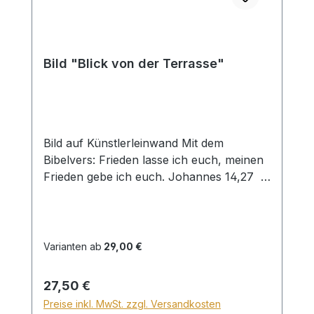
Bild "Blick von der Terrasse"
Bild auf Künstlerleinwand Mit dem
Bibelvers: Frieden lasse ich euch, meinen
Frieden gebe ich euch. Johannes 14,27
Beim Versand von Bildern ab dem Format
Breite 60 und/oder Länge 120cm wird für
den Versand innerhalb Deutschlands ein
Zuschlag für Sperrgut in Höhe von
Varianten ab
29,00 €
28,99€ berechnet. Für den Versand ins
Ausland beträgt der Sperrgutzuschlag
Regulärer Preis:
27,50 €
30€.
Preise inkl. MwSt. zzgl. Versandkosten