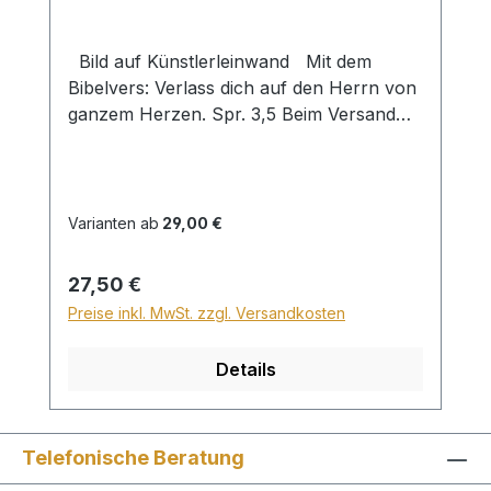
Bild auf Künstlerleinwand Mit dem
Bibelvers: Verlass dich auf den Herrn von
ganzem Herzen. Spr. 3,5 Beim Versand
von Bildern ab dem Format Breite 60
und/oder Länge 120cm wird für den
Versand innerhalb Deutschlands ein
Zuschlag für Sperrgut in Höhe von
Varianten ab
29,00 €
28,99€ berechnet. Für den Versand ins
Ausland beträgt der Sperrgutzuschlag
Regulärer Preis:
27,50 €
30€.
Preise inkl. MwSt. zzgl. Versandkosten
Details
Telefonische Beratung