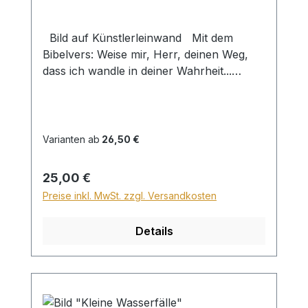
Bild auf Künstlerleinwand Mit dem
Bibelvers: Weise mir, Herr, deinen Weg,
dass ich wandle in deiner Wahrheit...
Psalm 86,11 Beim Versand von Bildern ab
dem Format Breite 60 und/oder Länge
120cm wird für den Versand innerhalb
Deutschlands ein Zuschlag für Sperrgut in
Varianten ab
26,50 €
Höhe von 28,99€ berechnet. Für den
Versand ins Ausland beträgt der
Regulärer Preis:
25,00 €
Sperrgutzuschlag 30€.
Preise inkl. MwSt. zzgl. Versandkosten
Details