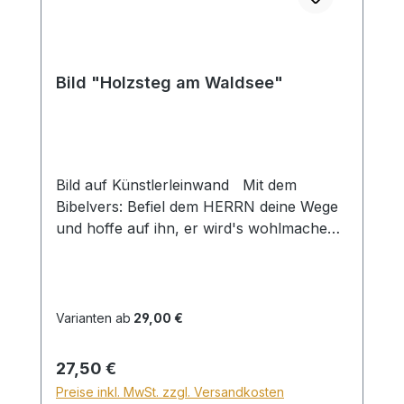
Bild "Holzsteg am Waldsee"
Bild auf Künstlerleinwand Mit dem
Bibelvers: Befiel dem HERRN deine Wege
und hoffe auf ihn, er wird's wohlmachen
Psalm 37,5 Beim Versand von Bildern ab
dem Format Breite 60 und/oder Länge
120cm wird für den Versand innerhalb
Deutschlands ein Zuschlag für Sperrgut in
Varianten ab
29,00 €
Höhe von 28,99€ berechnet. Für den
Versand ins Ausland beträgt der
Regulärer Preis:
27,50 €
Sperrgutzuschlag 30€.
Preise inkl. MwSt. zzgl. Versandkosten