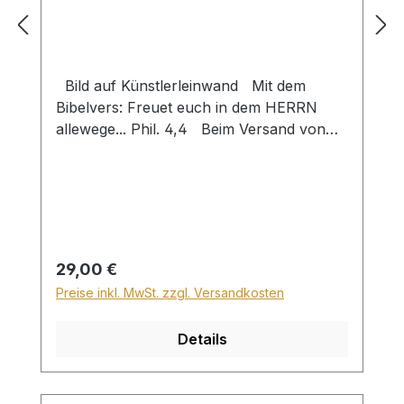
Bild auf Künstlerleinwand Mit dem
Bibelvers: Freuet euch in dem HERRN
allewege... Phil. 4,4 Beim Versand von
Bildern ab dem Format Breite 60 und/oder
Länge 120cm wird für den Versand
innerhalb Deutschlands ein Zuschlag für
Sperrgut in Höhe von 28,99€ berechnet.
Für den Versand ins Ausland beträgt der
Sperrgutzuschlag 30€.
Regulärer Preis:
29,00 €
Preise inkl. MwSt. zzgl. Versandkosten
Details