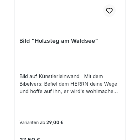
Bild "Holzsteg am Waldsee"
Bild auf Künstlerleinwand Mit dem
Bibelvers: Befiel dem HERRN deine Wege
und hoffe auf ihn, er wird's wohlmachen
Psalm 37,5 Beim Versand von Bildern ab
dem Format Breite 60 und/oder Länge
120cm wird für den Versand innerhalb
Deutschlands ein Zuschlag für Sperrgut in
Varianten ab
29,00 €
Höhe von 28,99€ berechnet. Für den
Versand ins Ausland beträgt der
Regulärer Preis:
27,50 €