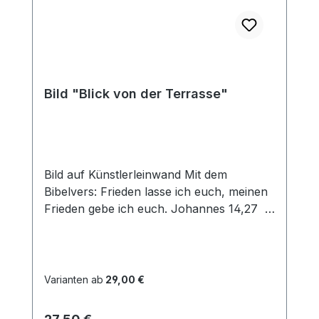
Bild "Blick von der Terrasse"
Bild auf Künstlerleinwand Mit dem
Bibelvers: Frieden lasse ich euch, meinen
Frieden gebe ich euch. Johannes 14,27
Beim Versand von Bildern ab dem Format
Breite 60 und/oder Länge 120cm wird für
den Versand innerhalb Deutschlands ein
Zuschlag für Sperrgut in Höhe von
Varianten ab
29,00 €
28,99€ berechnet. Für den Versand ins
Ausland beträgt der Sperrgutzuschlag
Regulärer Preis: