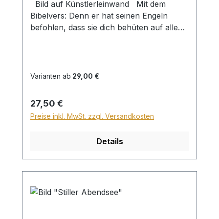
Bild auf Künstlerleinwand Mit dem
Bibelvers: Denn er hat seinen Engeln
befohlen, dass sie dich behüten auf allen
deinen Wegen, dass sie dich auf den
Händen tragen und du deinen Fuß nicht
an einen Stein stoßest. Psalm 91,11-12
Beim Versand von Bildern ab dem Format
Varianten ab
29,00 €
Breite 60 und/oder Länge 120cm wird für
den Versand innerhalb Deutschlands ein
Regulärer Preis:
27,50 €
Zuschlag für Sperrgut in Höhe von
Preise inkl. MwSt. zzgl. Versandkosten
28,99€ berechnet. Für den Versand ins
Ausland beträgt der Sperrgutzuschlag
Details
30€.