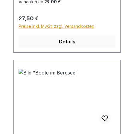
Deutschlands ein Zuschlag für Sperrgut in
Varianten ab
29,00 €
Höhe von 28,99€ berechnet. Für den
Versand ins Ausland beträgt der
Regulärer Preis:
27,50 €
Sperrgutzuschlag 30€.
Preise inkl. MwSt. zzgl. Versandkosten
Details