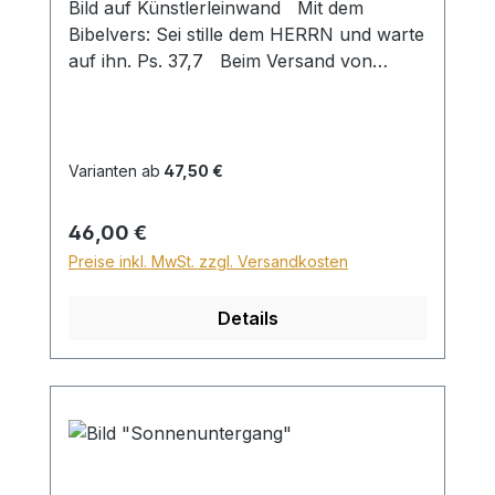
Bild auf Künstlerleinwand Mit dem
Bibelvers: Sei stille dem HERRN und warte
auf ihn. Ps. 37,7 Beim Versand von
Bildern ab dem Format Breite 60 und/oder
Länge 120cm wird für den Versand
innerhalb Deutschlands ein Zuschlag für
Sperrgut in Höhe von 28,99€ berechnet.
Varianten ab
47,50 €
Für den Versand ins Ausland beträgt der
Sperrgutzuschlag 30€.
Regulärer Preis:
46,00 €
Preise inkl. MwSt. zzgl. Versandkosten
Details