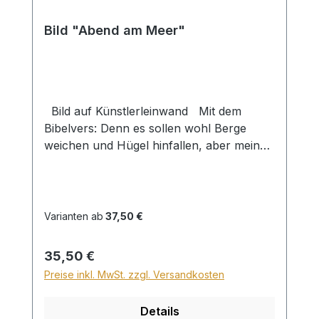
Bild "Abend am Meer"
Bild auf Künstlerleinwand Mit dem
Bibelvers: Denn es sollen wohl Berge
weichen und Hügel hinfallen, aber meine
Gnade soll nicht von dir weichen. Jes.
54,10a Beim Versand von Bildern ab dem
Format Breite 60 und/oder Länge 120cm
wird für den Versand innerhalb
Varianten ab
37,50 €
Deutschlands ein Zuschlag für Sperrgut in
Höhe von 28,99€ berechnet. Für den
Regulärer Preis:
35,50 €
Versand ins Ausland beträgt der
Preise inkl. MwSt. zzgl. Versandkosten
Sperrgutzuschlag 30€.
Details