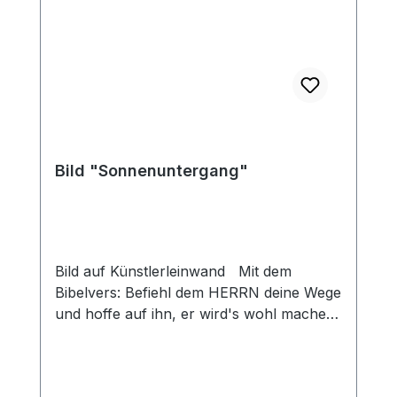
Bild "Sonnenuntergang"
Bild auf Künstlerleinwand Mit dem
Bibelvers: Befiehl dem HERRN deine Wege
und hoffe auf ihn, er wird's wohl machen.
Ps. 37,5 Beim Versand von Bildern ab
dem Format Breite 60 und/oder Länge
120cm wird für den Versand innerhalb