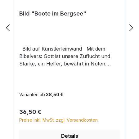
Bild "Boote im Bergsee"
Bild auf Künstlerleinwand Mit dem
Bibelvers: Gott ist unsere Zuflucht und
Stärke, ein Helfer, bewährt in Nöten.
Psalm 46,2 Beim Versand von Bildern ab
dem Format Breite 60 und/oder Länge
120cm wird für den Versand innerhalb
Deutschlands ein Zuschlag für Sperrgut in
Varianten ab
38,50 €
Höhe von 28,99€ berechnet. Für den
Versand ins Ausland beträgt der
Regulärer Preis:
36,50 €
Sperrgutzuschlag 30€.
Preise inkl. MwSt. zzgl. Versandkosten
Details