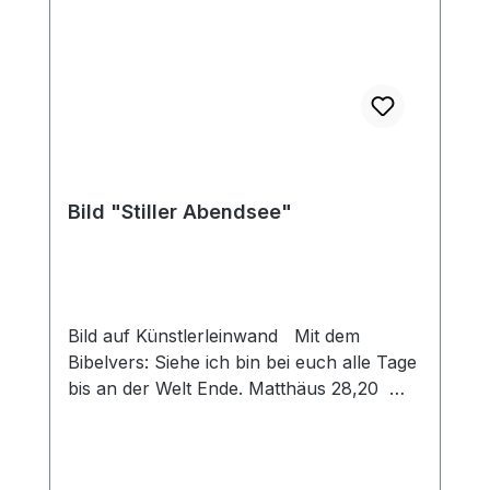
Bild "Stiller Abendsee"
Bild auf Künstlerleinwand Mit dem
Bibelvers: Siehe ich bin bei euch alle Tage
bis an der Welt Ende. Matthäus 28,20
Beim Versand von Bildern ab dem Format
Breite 60 und/oder Länge 120cm wird für
den Versand innerhalb Deutschlands ein