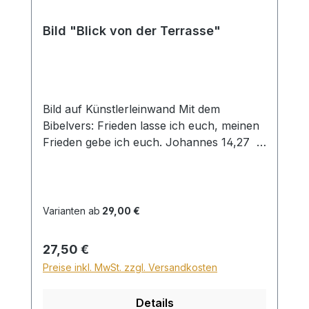
Bild "Blick von der Terrasse"
Bild auf Künstlerleinwand Mit dem
Bibelvers: Frieden lasse ich euch, meinen
Frieden gebe ich euch. Johannes 14,27
Beim Versand von Bildern ab dem Format
Breite 60 und/oder Länge 120cm wird für
den Versand innerhalb Deutschlands ein
Zuschlag für Sperrgut in Höhe von
Varianten ab
29,00 €
28,99€ berechnet. Für den Versand ins
Ausland beträgt der Sperrgutzuschlag
Regulärer Preis:
27,50 €
30€.
Preise inkl. MwSt. zzgl. Versandkosten
Details