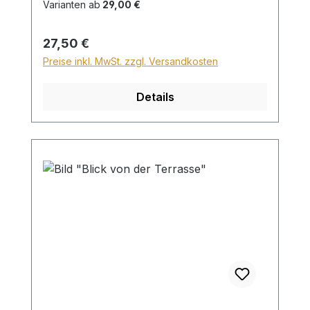
Zuschlag für Sperrgut in Höhe von
Varianten ab
29,00 €
28,99€ berechnet. Für den Versand ins
Ausland beträgt der Sperrgutzuschlag
Regulärer Preis:
27,50 €
30€.
Preise inkl. MwSt. zzgl. Versandkosten
Details