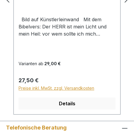
Bild auf Künstlerleinwand Mit dem
Bibelvers: Der HERR ist mein Licht und
mein Heil: vor wem sollte ich mich
fürchten? Der HERR ist meines Lebens
Kraft: vor wem sollte mir grauen? Ps. 27,1
Beim Versand von Bildern ab dem
Format Breite 60 und/oder Länge 120cm
Varianten ab
29,00 €
wird für den Versand innerhalb
Deutschlands ein Zuschlag für Sperrgut in
Regulärer Preis:
27,50 €
Höhe von 28,99€ berechnet. Für den
Preise inkl. MwSt. zzgl. Versandkosten
Versand ins Ausland beträgt der
Sperrgutzuschlag 30€.
Details
Telefonische Beratung