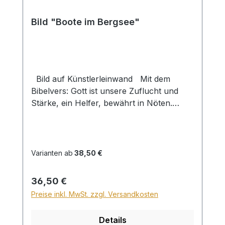
Bild "Boote im Bergsee"
Bild auf Künstlerleinwand Mit dem
Bibelvers: Gott ist unsere Zuflucht und
Stärke, ein Helfer, bewährt in Nöten.
Psalm 46,2 Beim Versand von Bildern ab
dem Format Breite 60 und/oder Länge
120cm wird für den Versand innerhalb
Deutschlands ein Zuschlag für Sperrgut in
Varianten ab
38,50 €
Höhe von 28,99€ berechnet. Für den
Versand ins Ausland beträgt der
Regulärer Preis:
36,50 €
Sperrgutzuschlag 30€.
Preise inkl. MwSt. zzgl. Versandkosten
Details