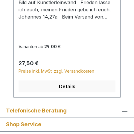
Bild auf Künstlerleinwand Frieden lasse
ich euch, meinen Frieden gebe ich euch.
Johannes 14,27a Beim Versand von
Bildern ab dem Format Breite 60 und/oder
Länge 120cm wird für den Versand
innerhalb Deutschlands ein Zuschlag für
Sperrgut in Höhe von 28,99€ berechnet.
Varianten ab
29,00 €
Für den Versand ins Ausland beträgt der
Sperrgutzuschlag 30€.
Regulärer Preis:
27,50 €
Preise inkl. MwSt. zzgl. Versandkosten
Details
Telefonische Beratung
Shop Service