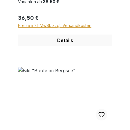
Versand innerhalb Deutschlands ein
Varianten ab
38,50 €
Zuschlag für Sperrgut in Höhe von
28,99€ berechnet. Für den Versand ins
Regulärer Preis:
36,50 €
Ausland beträgt der Sperrgutzuschlag
Preise inkl. MwSt. zzgl. Versandkosten
30€.
Details