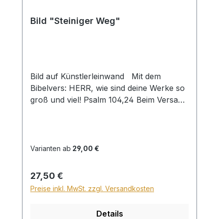
Bild "Steiniger Weg"
Bild auf Künstlerleinwand Mit dem
Bibelvers: HERR, wie sind deine Werke so
groß und viel! Psalm 104,24 Beim Versand
von Bildern ab dem Format Breite 60
und/oder Länge 120cm wird für den
Versand innerhalb Deutschlands ein
Zuschlag für Sperrgut in Höhe von
Varianten ab
29,00 €
28,99€ berechnet. Für den Versand ins
Ausland beträgt der Sperrgutzuschlag
Regulärer Preis:
27,50 €
30€.
Preise inkl. MwSt. zzgl. Versandkosten
Details