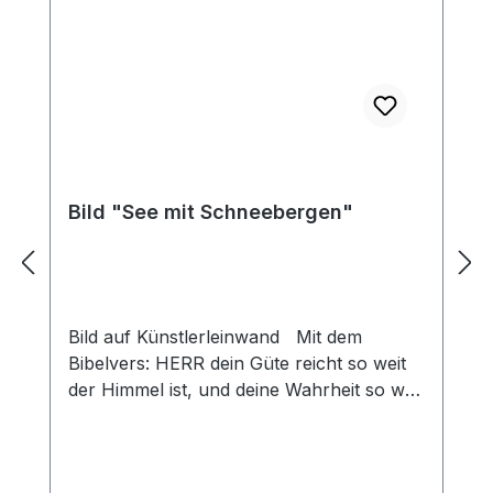
Bild "See mit Schneebergen"
Bild auf Künstlerleinwand Mit dem
Bibelvers: HERR dein Güte reicht so weit
der Himmel ist, und deine Wahrheit so weit
die Wolken gehen. Psalm 36,6 Beim
Versand von Bildern ab dem Format Breite
60 und/oder Länge 120cm wird für den