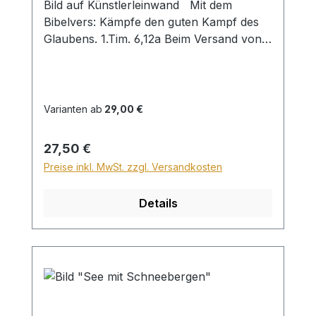
Bild auf Künstlerleinwand Mit dem
Bibelvers: Kämpfe den guten Kampf des
Glaubens. 1.Tim. 6,12a Beim Versand von
Bildern ab dem Format Breite 60 und/oder
Länge 120cm wird für den Versand
innerhalb Deutschlands ein Zuschlag für
Sperrgut in Höhe von 28,99€ berechnet.
Varianten ab
29,00 €
Für den Versand ins Ausland beträgt der
Sperrgutzuschlag 30€.
Regulärer Preis:
27,50 €
Preise inkl. MwSt. zzgl. Versandkosten
Details