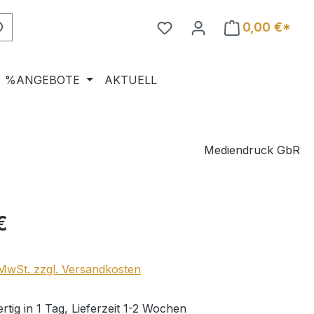
0,00 €*
%ANGEBOTE
AKTUELL
Mediendruck GbR
eis:
€
. MwSt. zzgl. Versandkosten
tig in 1 Tag, Lieferzeit 1-2 Wochen