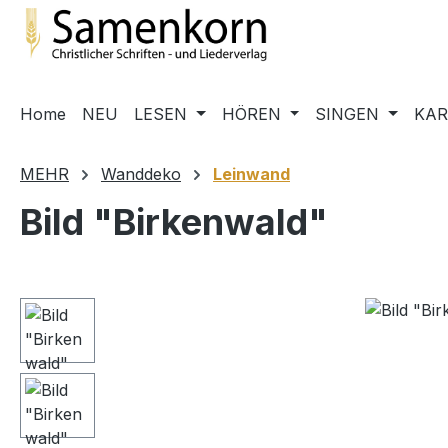
m Hauptinhalt springen
Zur Suche springen
Zur Hauptnavigation springen
Home
NEU
LESEN
HÖREN
SINGEN
KA
MEHR
Wanddeko
Leinwand
Bild "Birkenwald"
Bildergalerie überspringen