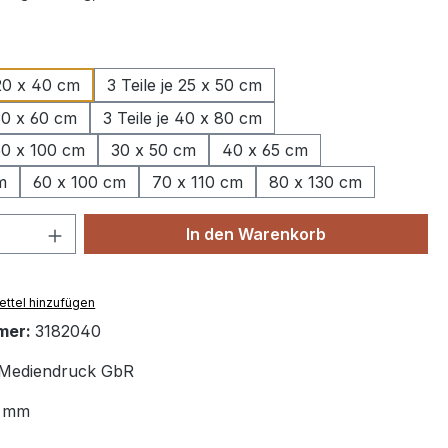
wählen
 20 x 40 cm
3 Teile je 25 x 50 cm
 30 x 60 cm
3 Teile je 40 x 80 cm
 50 x 100 cm
30 x 50 cm
40 x 65 cm
m
60 x 100 cm
70 x 110 cm
80 x 130 cm
 Anzahl: Gib den gewünschten Wert ein 
In den Warenkorb
ttel hinzufügen
mer:
3182040
Mediendruck GbR
 mm