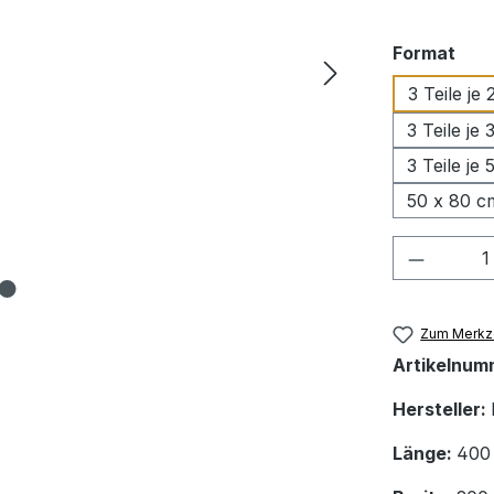
aus
Format
3 Teile je
3 Teile je
3 Teile je
50 x 80 c
Produkt
Zum Merkze
Artikelnum
Hersteller:
Länge:
400