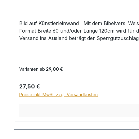
Bild auf Künstlerleinwand Mit dem Bibelvers: Weise mir, Herr, deinen Weg, dass ich wandle in deiner Wahrheit ... Psalm 86,11 Beim Versand von Bildern ab dem
Format Breite 60 und/oder Länge 120cm wird für d
Versand ins Ausland beträgt der Sperrgutzuschlag
Varianten ab
29,00 €
Regulärer Preis:
27,50 €
Preise inkl. MwSt. zzgl. Versandkosten