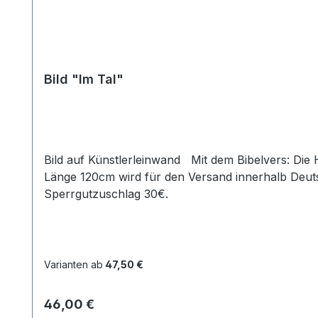
Bild "Im Tal"
Bild auf Künstlerleinwand Mit dem Bibelvers: Die Himmel erzählen die Ehre Gottes ... Ps. 19,2 Beim Versand von Bildern ab dem Format Breite 60 und/oder
Länge 120cm wird für den Versand innerhalb Deuts
Sperrgutzuschlag 30€.
Varianten ab
47,50 €
Regulärer Preis:
46,00 €